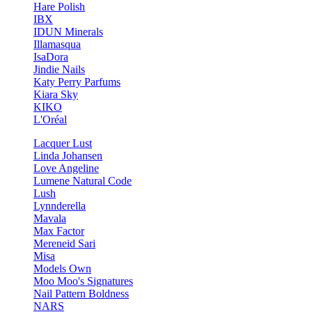
Hare Polish
IBX
IDUN Minerals
Illamasqua
IsaDora
Jindie Nails
Katy Perry Parfums
Kiara Sky
KIKO
L'Oréal
Lacquer Lust
Linda Johansen
Love Angeline
Lumene Natural Code
Lush
Lynnderella
Mavala
Max Factor
Mereneid Sari
Misa
Models Own
Moo Moo's Signatures
Nail Pattern Boldness
NARS