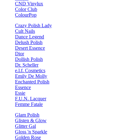
CND Vinylux
Color Club
ColourPop
Crazy Polish Lady
Cult Nails
Dance Legend
Delush Polish
Desert Essence
Dior
Dollish Polish
Dr. Scheller
e.l.f. Cosmetics
Emily De Molly
Enchanted Polish
Essence
Essie
F.U.N. Lacquer
Femme Fatale
Glam Polish
Glisten & Glow
Glitter Gal
Gloss 'n Sparkle
Golden Rose