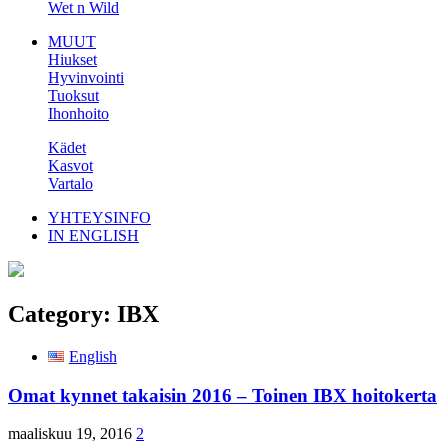
Wet n Wild
MUUT
Hiukset
Hyvinvointi
Tuoksut
Ihonhoito
Kädet
Kasvot
Vartalo
YHTEYSINFO
IN ENGLISH
Category:
IBX
English
Omat kynnet takaisin 2016 – Toinen IBX hoitokerta
maaliskuu 19, 2016
2