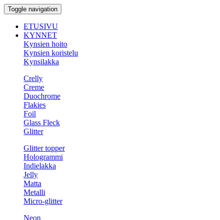
Toggle navigation
ETUSIVU
KYNNET
Kynsien hoito
Kynsien koristelu
Kynsilakka
Crelly
Creme
Duochrome
Flakies
Foil
Glass Fleck
Glitter
Glitter topper
Hologrammi
Indielakka
Jelly
Matta
Metalli
Micro-glitter
Neon