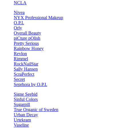
NCLA
Nivea
NYX Professional Makeup
O.P.I.
Orly
Overall Beauty
piCture pOlish
Pretty Serious
Rainbow Honey
Revlon
Rimmel
RockNailStar
Sally Hansen
ScraPerfect
Secret
Seprhora by O.P.I.
Signe Seebid
Sinful Colors
Sugarpill
True Organic of Sweden
Urban Decay
Urtekram
Vaseline