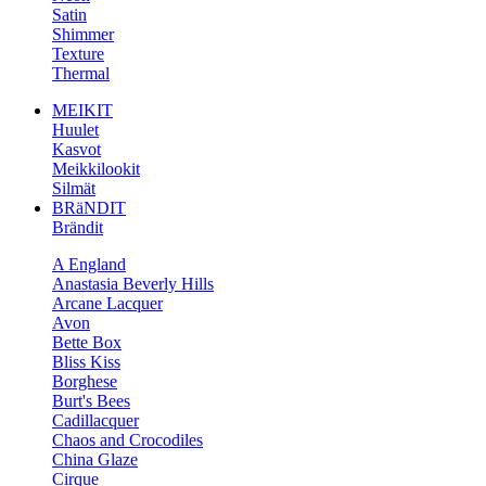
Satin
Shimmer
Texture
Thermal
MEIKIT
Huulet
Kasvot
Meikkilookit
Silmät
BRäNDIT
Brändit
A England
Anastasia Beverly Hills
Arcane Lacquer
Avon
Bette Box
Bliss Kiss
Borghese
Burt's Bees
Cadillacquer
Chaos and Crocodiles
China Glaze
Cirque