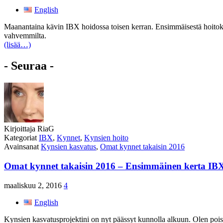
English
Maanantaina kävin IBX hoidossa toisen kerran. Ensimmäisestä hoitok
vahvemmilta.
(lisää…)
- Seuraa -
Kirjoittaja
RiaG
Kategoriat
IBX
,
Kynnet
,
Kynsien hoito
Avainsanat
Kynsien kasvatus
,
Omat kynnet takaisin 2016
Omat kynnet takaisin 2016 – Ensimmäinen kerta IBX
maaliskuu 2, 2016
4
English
Kynsien kasvatusprojektini on nyt päässyt kunnolla alkuun. Olen poist