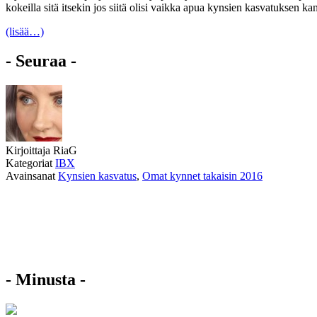
kokeilla sitä itsekin jos siitä olisi vaikka apua kynsien kasvatuksen k
(lisää…)
- Seuraa -
Kirjoittaja
RiaG
Kategoriat
IBX
Avainsanat
Kynsien kasvatus
,
Omat kynnet takaisin 2016
- Minusta -