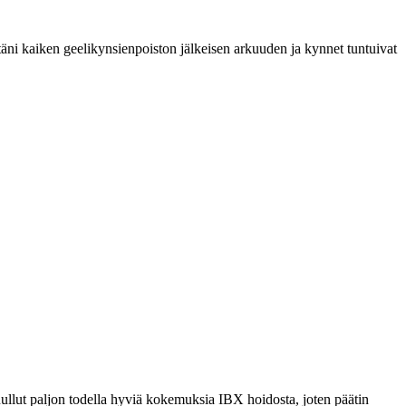
äni kaiken geelikynsienpoiston jälkeisen arkuuden ja kynnet tuntuivat
uullut paljon todella hyviä kokemuksia IBX hoidosta, joten päätin