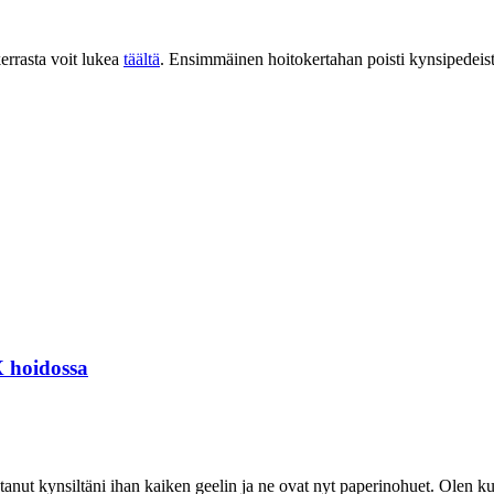
errasta voit lukea
täältä
. Ensimmäinen hoitokertahan poisti kynsipedeist
 hoidossa
anut kynsiltäni ihan kaiken geelin ja ne ovat nyt paperinohuet. Olen k