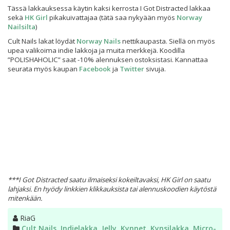
Tässä lakkauksessa käytin kaksi kerrosta I Got Distracted lakkaa
sekä
HK Girl
pikakuivattajaa (tätä saa nykyään myös
Norway
Nailsilta
)
Cult Nails lakat löydät
Norway Nails
nettikaupasta. Siellä on myös
upea valikoima indie lakkoja ja muita merkkejä. Koodilla
”POLISHAHOLIC” saat -10% alennuksen ostoksistasi. Kannattaa
seurata myös kaupan
Facebook
ja
Twitter
sivuja.
***I Got Distracted saatu ilmaiseksi kokeiltavaksi, HK Girl on saatu
lahjaksi. En hyödy linkkien klikkauksista tai alennuskoodien käytöstä
mitenkään.
Kirjoittaja
RiaG
Kategoriat
Cult Nails
,
Indielakka
,
Jelly
,
Kynnet
,
Kynsilakka
,
Micro-