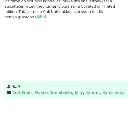
Jos tämä on sinunkin kohdallasi rakkautta ensi silmäyksellä
suosittelen, ettet mieti turhan pitkään sillä Coveted on limited
edition. Tätä ja muita Cult Nails lakkoja voi ostaa heidän
nettikaupastaan
täältä
.
Kirjoittaja
RiaG
Kategoriat
Cult Nails
,
Flakies
,
Indielakka
,
Jelly
,
Kynnet
,
Kynsilakka