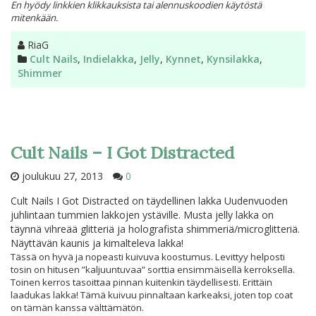
En hyödy linkkien klikkauksista tai alennuskoodien käytöstä
mitenkään.
Kirjoittaja
RiaG
Kategoriat
Cult Nails
,
Indielakka
,
Jelly
,
Kynnet
,
Kynsilakka
,
Shimmer
Cult Nails – I Got Distracted
joulukuu 27, 2013
0
Cult Nails I Got Distracted on täydellinen lakka Uudenvuoden
juhlintaan tummien lakkojen ystäville. Musta jelly lakka on
täynnä vihreää glitteriä ja holografista shimmeriä/microglitteriä.
Näyttävän kaunis ja kimalteleva lakka!
Tässä on hyvä ja nopeasti kuivuva koostumus. Levittyy helposti
tosin on hitusen ”kaljuuntuvaa” sorttia ensimmäisellä kerroksella.
Toinen kerros tasoittaa pinnan kuitenkin täydellisesti. Erittäin
laadukas lakka! Tämä kuivuu pinnaltaan karkeaksi, joten top coat
on tämän kanssa välttämätön.