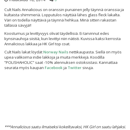
Cult Nails Annalicious on oranssin punainen jelly täynnä oranssia ja
kultaista shimmeriä. Lopputulos näyttää lähes glass fleck lakalta.
Väri on todella näyttävä ja täynnä hehkua. Minä sitten rakastan
tälläsiä sävyjä!!
Koostumus ja levittyvyys olivat täydellisiä. Ei tarvinnut edes
kynsinauhoja siistiä, kun levittyi niin nätisti. Kuvissa kaksi kerrosta
Annalicious lakkaa ja HK Girl top coat.
Cult Nails lakat löydät
Norway Nails
nettikaupasta. Siellä on myös
upea valikoima indie lakkoja ja muita merkkejä. Koodilla
”POLISHAHOLIC” saat -10% alennuksen ostoksistasi. Kannattaa
seurata myös kaupan
Facebook
ja
Twitter
sivuja.
***Annalicious saatu ilmaiseksi kokeiltavaksi, HK Girl on saatu lahjaksi.