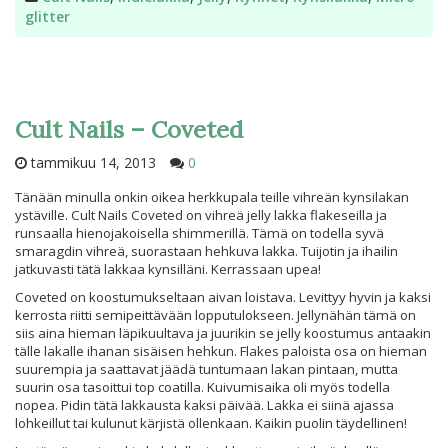
glitter
Cult Nails – Coveted
tammikuu 14, 2013
0
Tänään minulla onkin oikea herkkupala teille vihreän kynsilakan
ystäville. Cult Nails Coveted on vihreä jelly lakka flakeseilla ja
runsaalla hienojakoisella shimmerillä. Tämä on todella syvä
smaragdin vihreä, suorastaan hehkuva lakka. Tuijotin ja ihailin
jatkuvasti tätä lakkaa kynsilläni. Kerrassaan upea!
Coveted on koostumukseltaan aivan loistava. Levittyy hyvin ja kaksi
kerrosta riitti semipeittävään lopputulokseen. Jellynähän tämä on
siis aina hieman läpikuultava ja juurikin se jelly koostumus antaakin
tälle lakalle ihanan sisäisen hehkun. Flakes paloista osa on hieman
suurempia ja saattavat jäädä tuntumaan lakan pintaan, mutta
suurin osa tasoittui top coatilla. Kuivumisaika oli myös todella
nopea. Pidin tätä lakkausta kaksi päivää. Lakka ei siinä ajassa
lohkeillut tai kulunut kärjistä ollenkaan. Kaikin puolin täydellinen!