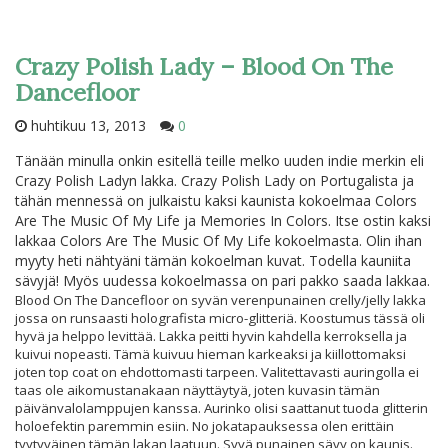
Crazy Polish Lady – Blood On The
Dancefloor
huhtikuu 13, 2013
0
Tänään minulla onkin esitellä teille melko uuden indie merkin eli
Crazy Polish Ladyn lakka. Crazy Polish Lady on Portugalista ja
tähän mennessä on julkaistu kaksi kaunista kokoelmaa Colors
Are The Music Of My Life ja Memories In Colors. Itse ostin kaksi
lakkaa Colors Are The Music Of My Life kokoelmasta. Olin ihan
myyty heti nähtyäni tämän kokoelman kuvat. Todella kauniita
sävyjä! Myös uudessa kokoelmassa on pari pakko saada lakkaa.
Blood On The Dancefloor on syvän verenpunainen crelly/jelly lakka
jossa on runsaasti holografista micro-glitteriä. Koostumus tässä oli
hyvä ja helppo levittää. Lakka peitti hyvin kahdella kerroksella ja
kuivui nopeasti. Tämä kuivuu hieman karkeaksi ja kiillottomaksi
joten top coat on ehdottomasti tarpeen. Valitettavasti auringolla ei
taas ole aikomustanakaan näyttäytyä, joten kuvasin tämän
päivänvalolamppujen kanssa. Aurinko olisi saattanut tuoda glitterin
holoefektin paremmin esiin. No jokatapauksessa olen erittäin
tyytyväinen tämän lakan laatuun. Syvä punainen sävy on kaunis.