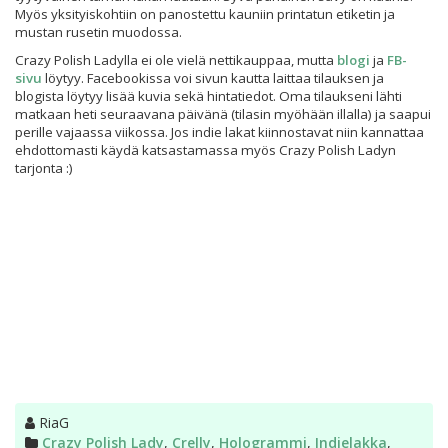
Myös yksityiskohtiin on panostettu kauniin printatun etiketin ja
mustan rusetin muodossa.
Crazy Polish Ladylla ei ole vielä nettikauppaa, mutta
blogi
ja
FB-
sivu
löytyy. Facebookissa voi sivun kautta laittaa tilauksen ja
blogista löytyy lisää kuvia sekä hintatiedot. Oma tilaukseni lähti
matkaan heti seuraavana päivänä (tilasin myöhään illalla) ja saapui
perille vajaassa viikossa. Jos indie lakat kiinnostavat niin kannattaa
ehdottomasti käydä katsastamassa myös Crazy Polish Ladyn
tarjonta :)
Kirjoittaja
RiaG
Kategoriat
Crazy Polish Lady
,
Crelly
,
Hologrammi
,
Indielakka
,