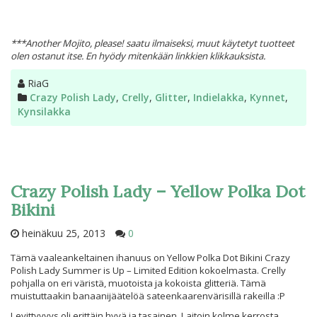
***Another Mojito, please! saatu ilmaiseksi, muut käytetyt tuotteet
olen ostanut itse. En hyödy mitenkään linkkien klikkauksista.
Kirjoittaja
RiaG
Kategoriat
Crazy Polish Lady
,
Crelly
,
Glitter
,
Indielakka
,
Kynnet
,
Kynsilakka
Crazy Polish Lady – Yellow Polka Dot
Bikini
heinäkuu 25, 2013
0
Tämä vaaleankeltainen ihanuus on Yellow Polka Dot Bikini Crazy
Polish Lady Summer is Up – Limited Edition kokoelmasta. Crelly
pohjalla on eri väristä, muotoista ja kokoista glitteriä. Tämä
muistuttaakin banaanijäätelöä sateenkaarenvärisillä rakeilla :P
Levittyvyys oli erittäin hyvä ja tasainen. Laitoin kolme kerrosta,