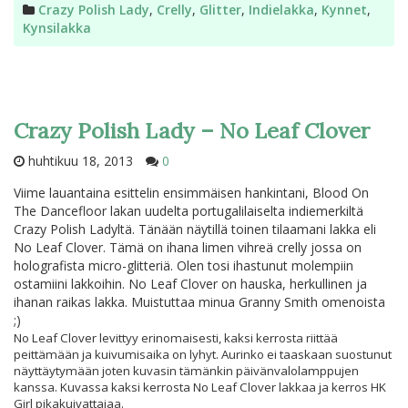
Kategoriat
Crazy Polish Lady
,
Crelly
,
Glitter
,
Indielakka
,
Kynnet
,
Kynsilakka
Crazy Polish Lady – No Leaf Clover
huhtikuu 18, 2013
0
Viime lauantaina esittelin ensimmäisen hankintani, Blood On
The Dancefloor lakan uudelta portugalilaiselta indiemerkiltä
Crazy Polish Ladyltä. Tänään näytillä toinen tilaamani lakka eli
No Leaf Clover. Tämä on ihana limen vihreä crelly jossa on
holografista micro-glitteriä. Olen tosi ihastunut molempiin
ostamiini lakkoihin. No Leaf Clover on hauska, herkullinen ja
ihanan raikas lakka. Muistuttaa minua Granny Smith omenoista
;)
No Leaf Clover levittyy erinomaisesti, kaksi kerrosta riittää
peittämään ja kuivumisaika on lyhyt. Aurinko ei taaskaan suostunut
näyttäytymään joten kuvasin tämänkin päivänvalolamppujen
kanssa. Kuvassa kaksi kerrosta No Leaf Clover lakkaa ja kerros HK
Girl pikakuivattajaa.