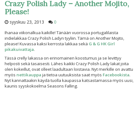
Crazy Polish Lady – Another Mojito,
Please!
syyskuu 23, 2013
0
Ihanaa viikonalkua kaikille! Tänään vuorossa portugalilaista
indielakkaa Crazy Polish Ladyn tyyliin. Tämä on Another Mojito,
please! Kuvassa kaksi kerrosta lakkaa sekä
G & G HK Girl
pikakuivattaja
.
Tässä crelly lakassa on erinomainen koostumus ja se levittyy
helposti sekä tasaisesti. Lähes kaikki Crazy Polish Lady lakat joita
olen kokeillut, ovat olleet laadultaan loistavia. Nyt merkille on avattu
myös
nettikauppa
ja tietoa uutuuksista saat myös
Facebookista
.
Nyt kannattaakin käydä tuolla kaupassa katsastamassa myös uusi,
kaunis syyskokoelma Seasons Falling.