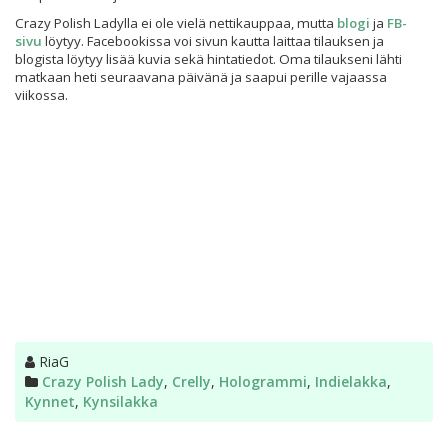
Crazy Polish Ladylla ei ole vielä nettikauppaa, mutta
blogi
ja
FB-
sivu
löytyy. Facebookissa voi sivun kautta laittaa tilauksen ja
blogista löytyy lisää kuvia sekä hintatiedot. Oma tilaukseni lähti
matkaan heti seuraavana päivänä ja saapui perille vajaassa
viikossa.
Kirjoittaja
RiaG
Kategoriat
Crazy Polish Lady
,
Crelly
,
Hologrammi
,
Indielakka
,
Kynnet
,
Kynsilakka