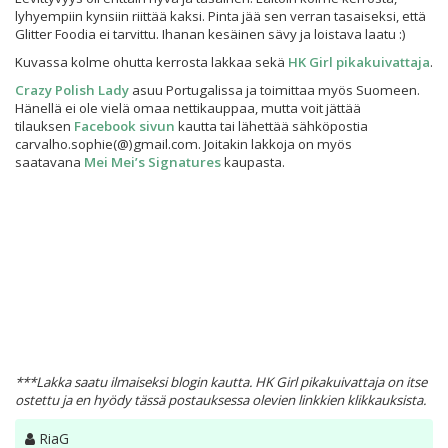
lyhyempiin kynsiin riittää kaksi. Pinta jää sen verran tasaiseksi, että
Glitter Foodia ei tarvittu. Ihanan kesäinen sävy ja loistava laatu :)
Kuvassa kolme ohutta kerrosta lakkaa sekä
HK Girl pikakuivattaja
.
Crazy Polish Lady
asuu Portugalissa ja toimittaa myös Suomeen.
Hänellä ei ole vielä omaa nettikauppaa, mutta voit jättää
tilauksen
Facebook sivun
kautta tai lähettää sähköpostia
carvalho.sophie(@)gmail.com. Joitakin lakkoja on myös
saatavana
Mei Mei’s Signatures
kaupasta.
***Lakka saatu ilmaiseksi blogin kautta. HK Girl pikakuivattaja on itse
ostettu ja en hyödy tässä postauksessa olevien linkkien klikkauksista.
Kirjoittaja
RiaG