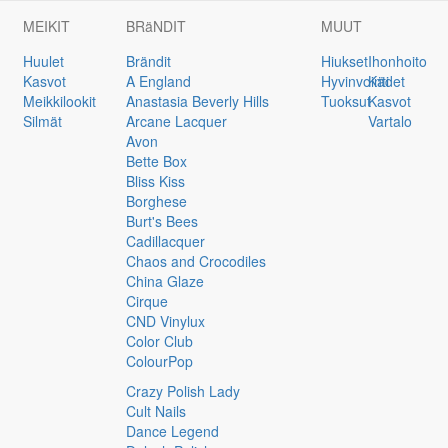
MEIKIT
BRäNDIT
MUUT
Huulet
Brändit
Hiukset
Ihonhoito
Kasvot
A England
Hyvinvointi
Kädet
Meikkilookit
Anastasia Beverly Hills
Tuoksut
Kasvot
Silmät
Arcane Lacquer
Vartalo
Avon
Bette Box
Bliss Kiss
Borghese
Burt's Bees
Cadillacquer
Chaos and Crocodiles
China Glaze
Cirque
CND Vinylux
Color Club
ColourPop
Crazy Polish Lady
Cult Nails
Dance Legend