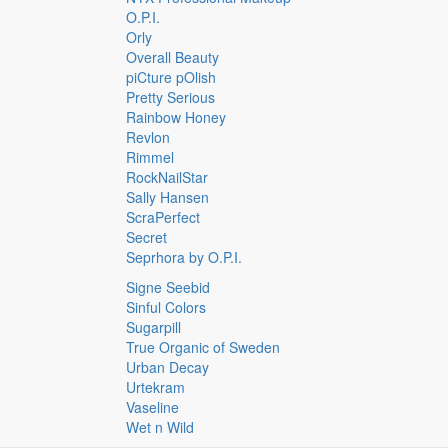
O.P.I.
Orly
Overall Beauty
piCture pOlish
Pretty Serious
Rainbow Honey
Revlon
Rimmel
RockNailStar
Sally Hansen
ScraPerfect
Secret
Seprhora by O.P.I.
Signe Seebid
Sinful Colors
Sugarpill
True Organic of Sweden
Urban Decay
Urtekram
Vaseline
Wet n Wild