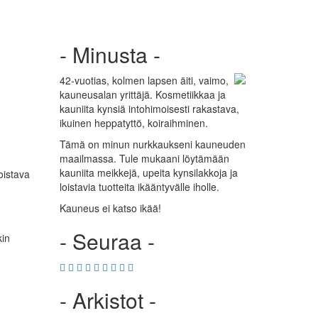
- Minusta -
42-vuotias, kolmen lapsen äiti, vaimo,
kauneusalan yrittäjä. Kosmetiikkaa ja
kauniita kynsiä intohimoisesti rakastava,
ikuinen heppatyttö, koiraihminen.
Tämä on minun nurkkaukseni kauneuden
maailmassa. Tule mukaani löytämään
kauniita meikkejä, upeita kynsilakkoja ja
oistava
loistavia tuotteita ikääntyvälle iholle.
Kauneus ei katso ikää!
- Seuraa -
kin
- Arkistot -