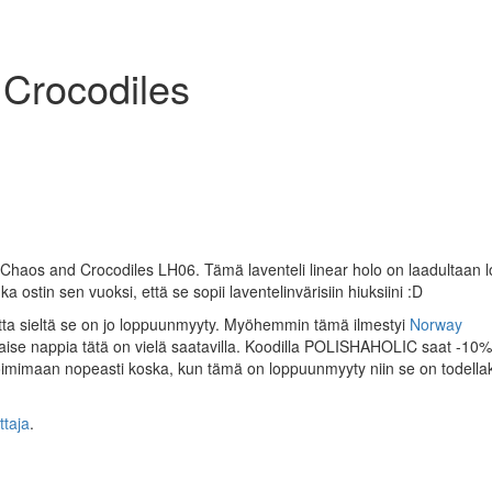
Crocodiles
i Chaos and Crocodiles LH06. Tämä laventeli linear holo on laadultaan l
a ostin sen vuoksi, että se sopii laventelinvärisiin hiuksiini :D
ta sieltä se on jo loppuunmyyty. Myöhemmin tämä ilmestyi
Norway
kaise nappia tätä on vielä saatavilla. Koodilla POLISHAHOLIC saat -10%
 toimimaan nopeasti koska, kun tämä on loppuunmyyty niin se on todella
ttaja
.