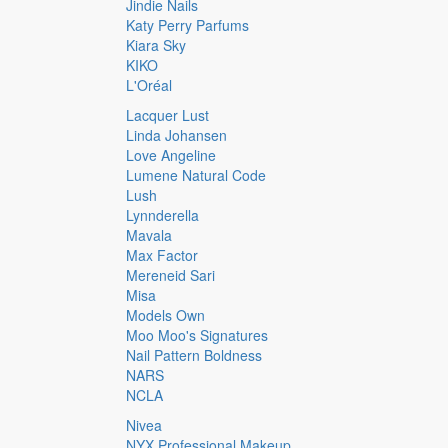
Jindie Nails
Katy Perry Parfums
Kiara Sky
KIKO
L'Oréal
Lacquer Lust
Linda Johansen
Love Angeline
Lumene Natural Code
Lush
Lynnderella
Mavala
Max Factor
Mereneid Sari
Misa
Models Own
Moo Moo's Signatures
Nail Pattern Boldness
NARS
NCLA
Nivea
NYX Professional Makeup