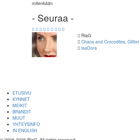
mitenkään.
- Seuraa -
Kirjoittaja
RiaG
Kategoriat
Chaos and Crocodiles
,
Glitte
Avainsanat
IsaDora
ETUSIVU
KYNNET
MEIKIT
BRäNDIT
MUUT
YHTEYSINFO
IN ENGLISH
© 2008-2026 RiaG. All rights reserved