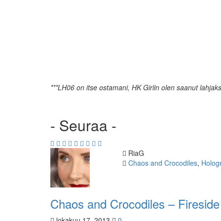
***LH06 on itse ostamani, HK Girlin olen saanut lahjaks
- Seuraa -
Kirjoittaja
RiaG
Kategoriat
Chaos and Crocodiles
,
Holog
Chaos and Crocodiles – Fireside
lokakuu 17, 2013
0