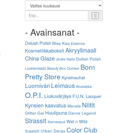
Etsi
- Avainsanat -
Delush Polish
Bliss Kiss
Essence
Akryylimaali
Kosmetiikkaboksit
.
China Glaze
Dollish Polish
Jindie Nails
Born
Lookfantastic Beauty Box
Oumaxi
Pretty Store
Kynsinauhat
Leimaus
Luomiväri
Aluslakka
O.P.I.
Liukuvärjäys
F.U.N. Lacquer
Niitit
Kynsien kasvatus
Mavala
Huulipuna
Glitter Gal
Dance Legend
Strassit
Wet n Wild
Illamasqua
Color Club
Urban Decay
Sugarpill