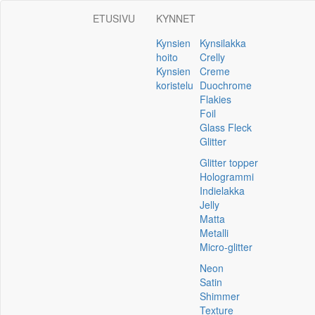
ETUSIVU
KYNNET
Kynsien
Kynsilakka
hoito
Crelly
Kynsien
Creme
koristelu
Duochrome
Flakies
Foil
Glass Fleck
Glitter
Glitter topper
Hologrammi
Indielakka
Jelly
Matta
Metalli
Micro-glitter
Neon
Satin
Shimmer
Texture