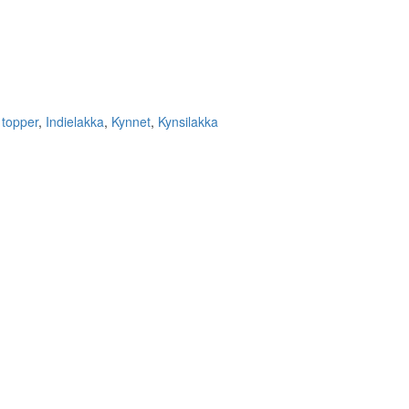
r topper
,
Indielakka
,
Kynnet
,
Kynsilakka