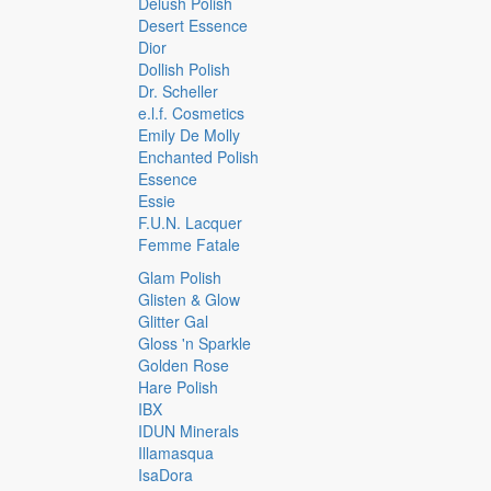
Delush Polish
Desert Essence
Dior
Dollish Polish
Dr. Scheller
e.l.f. Cosmetics
Emily De Molly
Enchanted Polish
Essence
Essie
F.U.N. Lacquer
Femme Fatale
Glam Polish
Glisten & Glow
Glitter Gal
Gloss 'n Sparkle
Golden Rose
Hare Polish
IBX
IDUN Minerals
Illamasqua
IsaDora