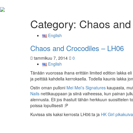
Category:
Chaos and 
English
Chaos and Crocodiles – LH06
tammikuu 7, 2014
0
English
Tänään vuorossa ihana erittäin limited edition lakka el
ja peittää kahdella kerroksella. Todella kaunis lakka jonk
Ostin oman pulloni
Mei Mei’s Signatures
kaupasta, mut
Nails
nettikauppaan ja siinä vaiheessa, kun painan jul
alennusta. Eli jos ihastuit tähän herkkuun suosittelen
poissa lopullisesti :P
Kuvissa siis kaksi kerrosta LH06:ta ja
HK Girl pikakuiva