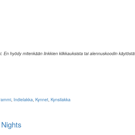
i. En hyödy mitenkään linkkien klikkauksista tai alennuskoodin käytöstä
rammi
,
Indielakka
,
Kynnet
,
Kynsilakka
 Nights