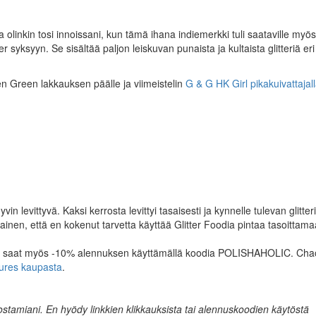
linkin tosi innoissani, kun tämä ihana indiemerkki tuli saataville myö
 syksyyn. Se sisältää paljon leiskuvan punaista ja kultaista glitteriä eri
en Green lakkauksen päälle ja viimeistelin
G & G HK Girl pikakuivattajal
n levittyvä. Kaksi kerrosta levittyi tasaisesti ja kynnelle tulevan glitter
sainen, että en kokenut tarvetta käyttää Glitter Foodia pintaa tasoittam
ltä saat myös -10% alennuksen käyttämällä koodia POLISHAHOLIC. Cha
tures kaupasta
.
 ostamiani. En hyödy linkkien klikkauksista tai alennuskoodien käytöstä