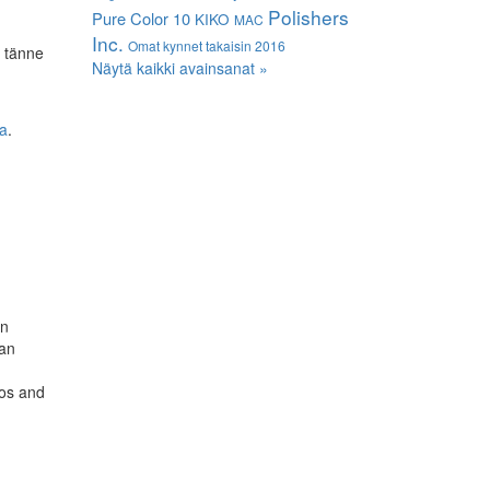
Polishers
Pure Color 10
KIKO
MAC
Inc.
Omat kynnet takaisin 2016
s tänne
Näytä kaikki avainsanat »
la
.
in
aan
os and