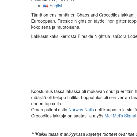
English
Tämä on ensimmäinen Chaos and Crocodiles lakkani ja o
Eurooppaan. Fireside Nights on täydellinen glitter topper
kokoisena ja muotoisena.
Lakkasin kaksi kerrosta Fireside Nightsia IsaDora Lod
Koostumus tässä lakassa oli mukavan ohut ja erittäin hyvi
määrää oli helppo hallita. Lopputulos oli sen verran ta
ennen top cotia.
Oman pulloni ostin
Norway Nails
nettikaupasta ja sie
Crocodiles lakkoja on saatavilla myös
Mei Mei’s Signa
***Kaikki tässä manikyyrissä käytetyt tuotteet ovat itse