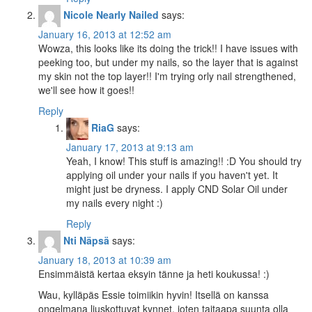
Nicole Nearly Nailed
says:
January 16, 2013 at 12:52 am
Wowza, this looks like its doing the trick!! I have issues with
peeking too, but under my nails, so the layer that is against
my skin not the top layer!! I'm trying orly nail strengthened,
we'll see how it goes!!
Reply
RiaG
says:
January 17, 2013 at 9:13 am
Yeah, I know! This stuff is amazing!! :D You should try
applying oil under your nails if you haven't yet. It
might just be dryness. I apply CND Solar Oil under
my nails every night :)
Reply
Nti Näpsä
says:
January 18, 2013 at 10:39 am
Ensimmäistä kertaa eksyin tänne ja heti koukussa! :)
Wau, kylläpäs Essie toimiikin hyvin! Itsellä on kanssa
ongelmana liuskottuvat kynnet, joten taitaapa suunta olla