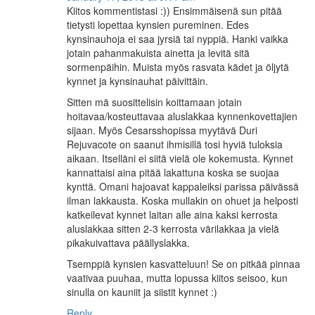
Kiitos kommentistasi :)) Ensimmäisenä sun pitää
tietysti lopettaa kynsien pureminen. Edes
kynsinauhoja ei saa jyrsiä tai nyppiä. Hanki vaikka
jotain pahanmakuista ainetta ja levitä sitä
sormenpäihin. Muista myös rasvata kädet ja öljytä
kynnet ja kynsinauhat päivittäin.
Sitten mä suosittelisin koittamaan jotain
hoitavaa/kosteuttavaa aluslakkaa kynnenkovettajien
sijaan. Myös Cesarsshopissa myytävä Duri
Rejuvacote on saanut ihmisillä tosi hyviä tuloksia
aikaan. Itselläni ei siitä vielä ole kokemusta. Kynnet
kannattaisi aina pitää lakattuna koska se suojaa
kynttä. Omani hajoavat kappaleiksi parissa päivässä
ilman lakkausta. Koska mullakin on ohuet ja helposti
katkeilevat kynnet laitan alle aina kaksi kerrosta
aluslakkaa sitten 2-3 kerrosta värilakkaa ja vielä
pikakuivattava päällyslakka.
Tsemppiä kynsien kasvatteluun! Se on pitkää pinnaa
vaativaa puuhaa, mutta lopussa kiitos seisoo, kun
sinulla on kauniit ja siistit kynnet :)
Reply