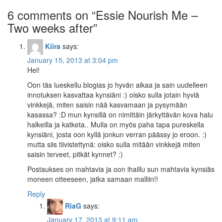
6 comments on “
Essie Nourish Me –
Two weeks after
”
Kiira
says:
January 15, 2013 at 3:04 pm
Hei!
Oon täs lueskellu blogias jo hyvän aikaa ja sain uudelleen
innotuksen kasvattaa kynsiäni :) oisko sulla jotain hyviä
vinkkejä, miten saisin nää kasvamaan ja pysymään
kasassa? :D mun kynsillä on nimittäin järkyttävän kova halu
halkeilla ja katketa.. Mulla on myös paha tapa pureskella
kynsiäni, josta oon kyllä jonkun verran päässy jo eroon. :)
mutta siis tiivistettynä: oisko sulla mitään vinkkejä miten
saisin terveet, pitkät kynnet? :)
Postaukses on mahtavia ja oon ihaillu sun mahtavia kynsiäs
moneen otteeseen, jatka samaan malliin!!
Reply
RiaG
says:
January 17, 2013 at 9:11 am