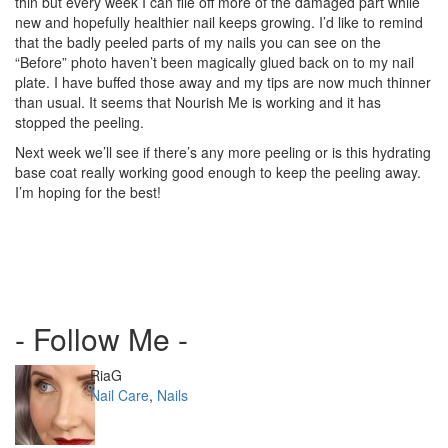
thin but every week I can file off more of the damaged part while
new and hopefully healthier nail keeps growing. I’d like to remind
that the badly peeled parts of my nails you can see on the
“Before” photo haven’t been magically glued back on to my nail
plate. I have buffed those away and my tips are now much thinner
than usual. It seems that Nourish Me is working and it has
stopped the peeling.
Next week we’ll see if there’s any more peeling or is this hydrating
base coat really working good enough to keep the peeling away.
I’m hoping for the best!
- Follow Me -
Author
RiaG
Categories
Nail Care
,
Nails