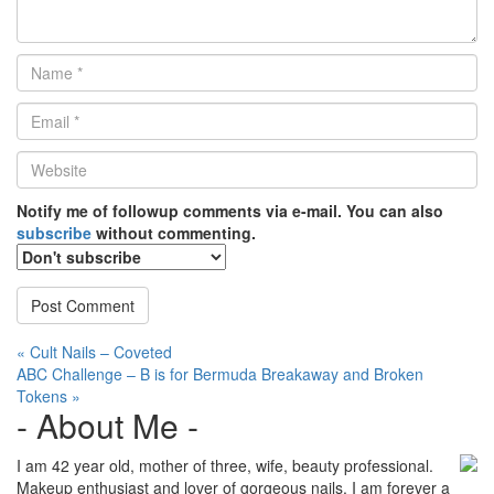
Name
*
Email
*
Website
*
Notify me of followup comments via e-mail. You can also
subscribe
without commenting.
Post
« Cult Nails – Coveted
ABC Challenge – B is for Bermuda Breakaway and Broken
navigation
Tokens »
- About Me -
I am 42 year old, mother of three, wife, beauty professional.
Makeup enthusiast and lover of gorgeous nails. I am forever a