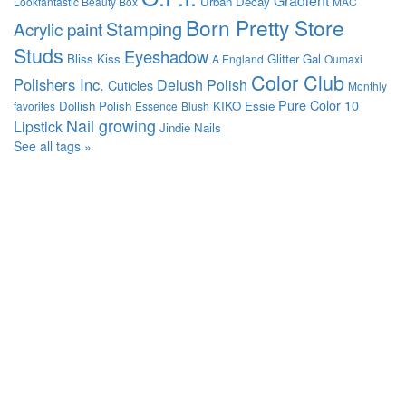
Gradient
Urban Decay
Lookfantastic Beauty Box
MAC
Born Pretty Store
Stamping
Acrylic paint
Studs
Eyeshadow
Bliss Kiss
Glitter Gal
A England
Oumaxi
Color Club
Polishers Inc.
Delush Polish
Cuticles
Monthly
Pure Color 10
Dollish Polish
KIKO
Essie
favorites
Essence
Blush
Nail growing
Lipstick
Jindie Nails
See all tags »