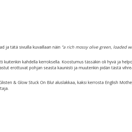
 ja tätä sivuilla kuvaillaan näin
”a rich mossy olive green, loaded w
 kuitenkin kahdella kerroksella. Koostumus tässäkin oli hyvä ja helpo
astut erottuvat pohjan seasta kauniisti ja muutenkin pidän tästä vihr
Glisten & Glow Stuck On Blu! aluslakkaa, kaksi kerrosta English Mothe
taja.