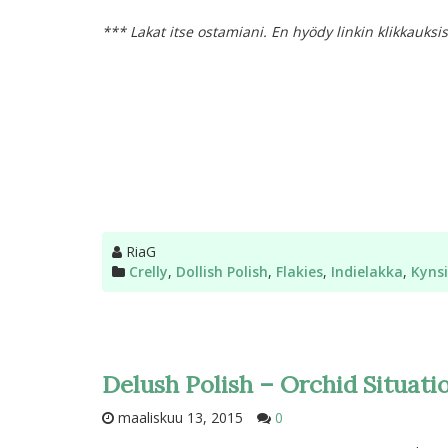
*** Lakat itse ostamiani. En hyödy linkin klikkauksi
Kirjoittaja
RiaG
Kategoriat
Crelly
,
Dollish Polish
,
Flakies
,
Indielakka
,
Kyns
Delush Polish – Orchid Situati
maaliskuu 13, 2015
0