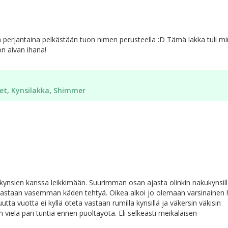
a perjantaina pelkästään tuon nimen perusteella :D Tämä lakka tuli mi
n aivan ihana!
et
,
Kynsilakka
,
Shimmer
on kynsien kanssa leikkimään. Suurimman osan ajasta olinkin nakukynsill
oastaan vasemman käden tehtyä. Oikea alkoi jo olemaan varsinainen 
ta vuotta ei kyllä oteta vastaan rumilla kynsillä ja väkersin väkisin
elä pari tuntia ennen puoltayötä. Eli selkeästi meikäläisen