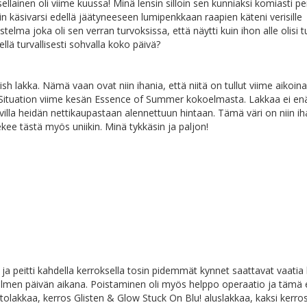
llainen oli viime kuussa! Minä lensin silloin sen kunniaksi komiasti pers
duin käsivarsi edellä jäätyneeseen lumipenkkaan raapien käteni verisille
elma joka oli sen verran turvoksissa, että näytti kuin ihon alle olisi 
llä turvallisesti sohvalla koko päivä?
lish lakka. Nämä vaan ovat niin ihania, että niitä on tullut viime aikoina
ituation viime kesän Essence of Summer kokoelmasta. Lakkaa ei en
avilla heidän nettikaupastaan alennettuun hintaan. Tämä väri on niin ih
ekee tästä myös uniikin. Minä tykkäsin ja paljon!
 ja peitti kahdella kerroksella tosin pidemmät kynnet saattavat vaati
kolmen päivän aikana. Poistaminen oli myös helppo operaatio ja tämä 
tolakkaa, kerros Glisten & Glow Stuck On Blu! aluslakkaa, kaksi kerro