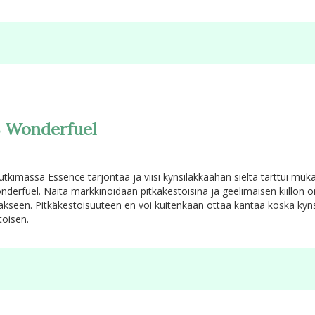
23 Wonderfuel
tutkimassa Essence tarjontaa ja viisi kynsilakkaahan sieltä tarttui muk
onderfuel. Näitä markkinoidaan pitkäkestoisina ja geelimäisen kiillon
kseen. Pitkäkestoisuuteen en voi kuitenkaan ottaa kantaa koska kyns
toisen.