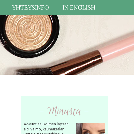
YHTEYSINFO
IN ENGLISH
- Minusta -
42-vuotias, kolmen lapsen
äiti, vaimo, kauneusalan