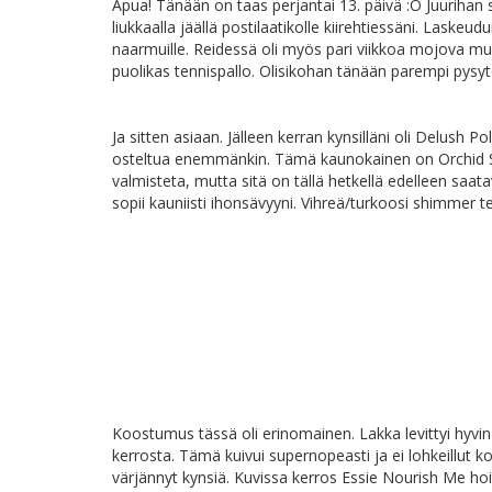
Apua! Tänään on taas perjantai 13. päivä :O Juurihan se
liukkaalla jäällä postilaatikolle kiirehtiessäni. Laskeu
naarmuille. Reidessä oli myös pari viikkoa mojova must
puolikas tennispallo. Olisikohan tänään parempi pysyte
Ja sitten asiaan. Jälleen kerran kynsilläni oli Delush Po
osteltua enemmänkin. Tämä kaunokainen on Orchid S
valmisteta, mutta sitä on tällä hetkellä edelleen saat
sopii kauniisti ihonsävyyni. Vihreä/turkoosi shimmer t
Koostumus tässä oli erinomainen. Lakka levittyi hyvin
kerrosta. Tämä kuivui supernopeasti ja ei lohkeillut 
värjännyt kynsiä. Kuvissa kerros Essie Nourish Me hoi