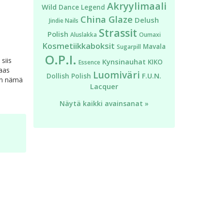
Akryylimaali
Wild
Dance Legend
China Glaze
Delush
Jindie Nails
Strassit
Polish
Aluslakka
Oumaxi
Kosmetiikkaboksit
Mavala
Sugarpill
O.P.I.
siis
Kynsinauhat
KIKO
Essence
taas
Luomiväri
F.U.N.
Dollish Polish
sin nämä
Lacquer
Näytä kaikki avainsanat »