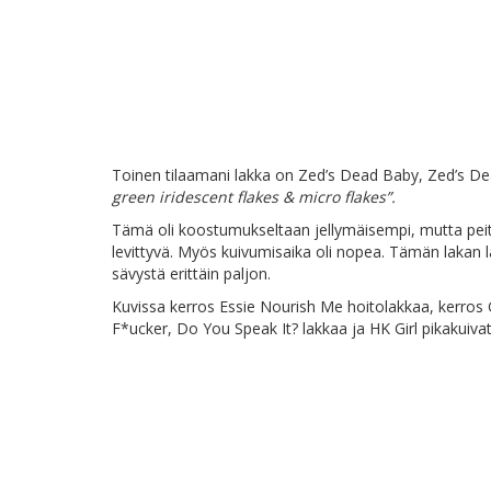
Toinen tilaamani lakka on Zed’s Dead Baby, Zed’s Dead
green iridescent flakes & micro flakes”.
Tämä oli koostumukseltaan jellymäisempi, mutta peitti
levittyvä. Myös kuivumisaika oli nopea. Tämän lakan l
sävystä erittäin paljon.
Kuvissa kerros Essie Nourish Me hoitolakkaa, kerros 
F*ucker, Do You Speak It? lakkaa ja HK Girl pikakuivat