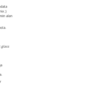
adata
ia ;)
niin alan
asta.
 glass
ja
a.
r