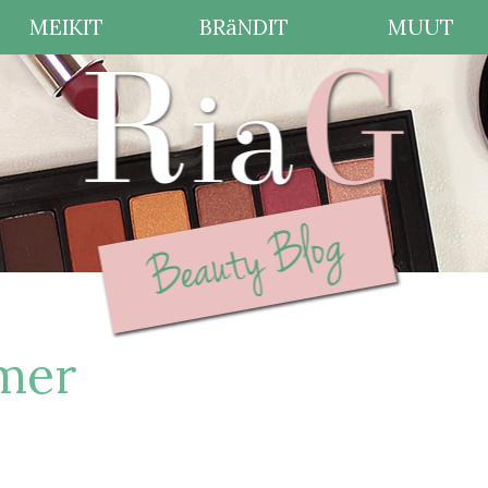
MEIKIT
BRäNDIT
MUUT
mer