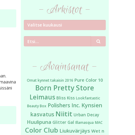
- Arkistot -
Etsi
- Avainsanat -
aan.
Pure Color 10
Omat kynnet takaisin 2016
 omaavina
Born Pretty Store
issäni
Leimaus
Bliss Kiss
Lookfantastic
Kynsien
Polishers Inc.
Beauty Box
Niitit
kasvatus
Urban Decay
Huulipuna
Glitter Gal
Illamasqua
MAC
Color Club
Liukuvärjäys
Wet n