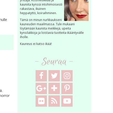
yrittäjä. Kosmetiikkaa ja
kauniita kynsiä intohimoisesti
rakastava, ikuinen
heppatyttö, koiraihminen.
nulle
Tämä on minun nurkkaukseni
kauneuden maailmassa. Tule mukaani
löytämään kauniita meikkejä, upeita
kynsilakkoja ja loistavia tuotteita ikääntyvälle
iholle.
Kauneus ei katso ikää!
- Seuraa -
ä.
horror