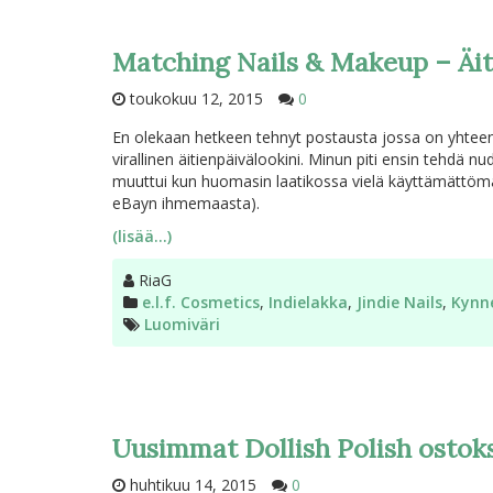
Matching Nails & Makeup – Äit
toukokuu 12, 2015
0
En olekaan hetkeen tehnyt postausta jossa on yhteensop
virallinen äitienpäivälookini. Minun piti ensin tehdä 
muuttui kun huomasin laatikossa vielä käyttämättömänä
eBayn ihmemaasta).
(lisää…)
Kirjoittaja
RiaG
Kategoriat
e.l.f. Cosmetics
,
Indielakka
,
Jindie Nails
,
Kynn
Avainsanat
Luomiväri
Uusimmat Dollish Polish ostok
huhtikuu 14, 2015
0