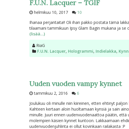
F.U.N. Lacquer – TGIF
helmikuu 10, 2017
10
Ihanaa perjantaita!! Oli ihan pakko postata tämä lakk
tilaamani tammikuun Ipsy Glam Bagin mukana ja se o
(lisää…)
Kirjoittaja
RiaG
Kategoriat
F.U.N. Lacquer
,
Hologrammi
,
Indielakka
,
Kynn
Uuden vuoden vampy kynnet
tammikuu 2, 2016
6
Joulukuu oli minulle niin kiireinen, etten ehtinyt palj
Kahteen kertaan aloin huoltamaan kynsiä ja sain ain
minulle. Juuri ennen uudenvuodenaattoa päätin, että uut
molempien käsien kynnet kuntoon. Lakkaamaan ehdin vi
uudenvuodenjuhlinta ei ollut kovinkaan railakasta :P