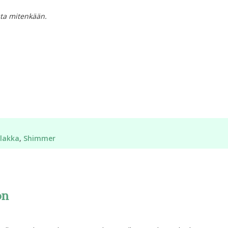
sta mitenkään.
ilakka
,
Shimmer
on