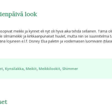
ienpäivä look
ivat meikki ja kynnet eli nyt oli hyvä aika tehdä sellainen. Tämä oli 
nude silmämeikki ja kirkkaanpunaiset huulet, mutta niin se suunnitelma 
 lojuneen e.l.f. Disney Elsa paletin ja voidemaisen luomivärin (tila
et
,
Kynsilakka
,
Meikit
,
Meikkilookit
,
Shimmer
set