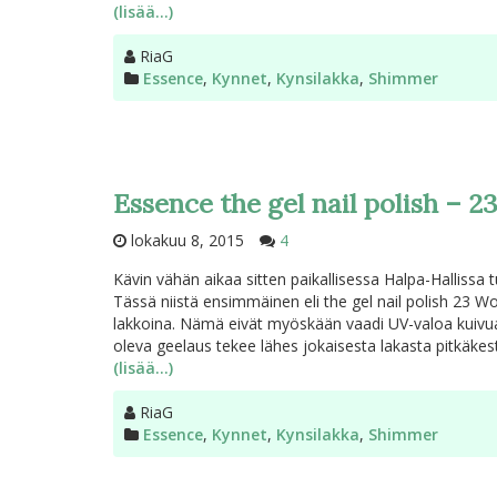
(lisää…)
Kirjoittaja
RiaG
Kategoriat
Essence
,
Kynnet
,
Kynsilakka
,
Shimmer
Essence the gel nail polish – 
lokakuu 8, 2015
4
Kävin vähän aikaa sitten paikallisessa Halpa-Hallissa 
Tässä niistä ensimmäinen eli the gel nail polish 23 W
lakkoina. Nämä eivät myöskään vaadi UV-valoa kuivua
oleva geelaus tekee lähes jokaisesta lakasta pitkäkes
(lisää…)
Kirjoittaja
RiaG
Kategoriat
Essence
,
Kynnet
,
Kynsilakka
,
Shimmer