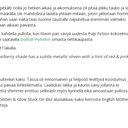
 pitkälti nolla jo hetken aikaa ja aikomuksena oli pitää pikku tauko ja l
n määrällä ole mahdollista ladata yhtään mitään, joten jatketaan homm
unhan saan näitä taas tuonne taustalle naputeltua enemmän valmiiksi 
aan aikaan päivästä.
 kahdella pullolla, kun tilasin pari sävyä uudesta Pulp Fiction kokoelm
 saatavilla
Dollish Polishin
omasta nettikaupasta.
 lakalla.
se/berry shade has a subtle metallic sheen with a hint of red & pink
 kuitenkin kaksi. Tässä oli erinomainen ja helposti levittyvä koostumus 
jä päivää lohkeilematta. Laadukas lakka ja kaunis sävy jollaista ei
että shimmer erottuu selkeästi myös kynnellä eikä ainoastaan pulloss
Glisten & Glow Stuck On Blu! aluslakkaa, kaksi kerrosta English Mothe
taja.