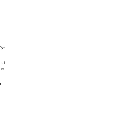
ith
sti
eän
r