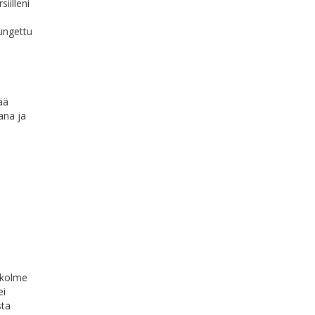
iilleni
tungettu
ää
ana ja
a kolme
ei
sta