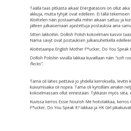
Täällä taas pitkästä aikaa! Energiatasoni on ollut aika
akkuja, mutta tyhjät ovat edelleen. Ei tällä tekemise
Aloittelen näin postaamalla mihin aikaan sattuu ja k
jälleen julkaisemaan ajastettuja postauksia aina sam
Sitten lakkoihin. Dollish Polish kokoelmani kasvoi taas
Nämä sävyt ovat postauksen julkaisuhetkellä edelleen
Aloitetaanpa English Mother F*ucker, Do You Speak It?
Dollish Polishin sivuilla lakkaa kuvaillaan näin
”soft ro
flecks”.
Tämä oli lähes peittävä jo yhdellä kerroksellä, levitin
kuivumisaika oli nopea. Tämä oli kynsilläni ainakin nel
kokoelmassani ollut ennestään. Tykkäsin myös siitä, 
Kuvissa kerros Essie Nourish Me hoitolakkaa, kerros 
F*ucker, Do You Speak It? lakkaa ja HK Girl pikakuivat