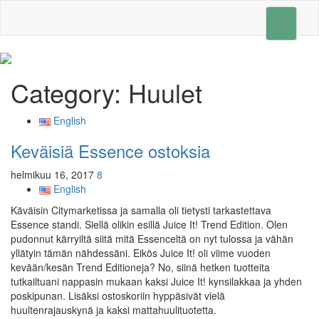
Toggle
navigati
Category:
Huulet
English
Keväisiä Essence ostoksia
helmikuu 16, 2017
8
English
Käväisin Citymarketissa ja samalla oli tietysti tarkastettava
Essence standi. Siellä olikin esillä Juice It! Trend Edition. Olen
pudonnut kärryiltä siitä mitä Essenceltä on nyt tulossa ja vähän
yllätyin tämän nähdessäni. Eikös Juice It! oli viime vuoden
kevään/kesän Trend Editioneja? No, siinä hetken tuotteita
tutkailtuani nappasin mukaan kaksi Juice It! kynsilakkaa ja yhden
poskipunan. Lisäksi ostoskoriin hyppäsivät vielä
huultenrajauskynä ja kaksi mattahuulituotetta.