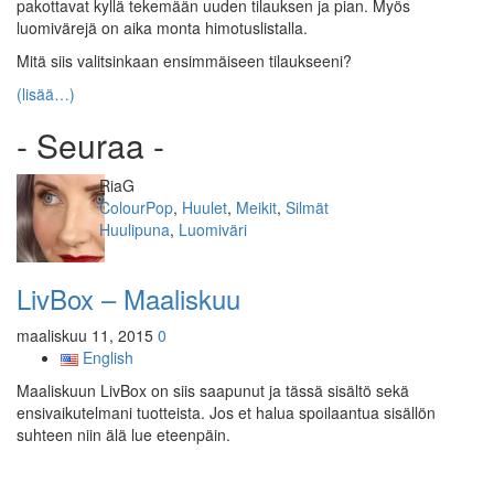
pakottavat kyllä tekemään uuden tilauksen ja pian. Myös
luomivärejä on aika monta himotuslistalla.
Mitä siis valitsinkaan ensimmäiseen tilaukseeni?
(lisää…)
- Seuraa -
Kirjoittaja
RiaG
Kategoriat
ColourPop
,
Huulet
,
Meikit
,
Silmät
Avainsanat
Huulipuna
,
Luomiväri
LivBox – Maaliskuu
maaliskuu 11, 2015
0
English
Maaliskuun LivBox on siis saapunut ja tässä sisältö sekä
ensivaikutelmani tuotteista. Jos et halua spoilaantua sisällön
suhteen niin älä lue eteenpäin.