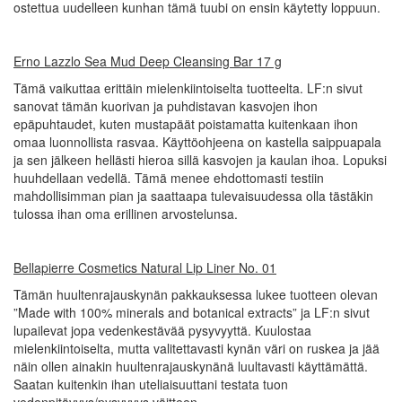
ostettua uudelleen kunhan tämä tuubi on ensin käytetty loppuun.
Erno Lazzlo Sea Mud Deep Cleansing Bar 17 g
Tämä vaikuttaa erittäin mielenkiintoiselta tuotteelta. LF:n sivut
sanovat tämän kuorivan ja puhdistavan kasvojen ihon
epäpuhtaudet, kuten mustapäät poistamatta kuitenkaan ihon
omaa luonnollista rasvaa. Käyttöohjeena on kastella saippuapala
ja sen jälkeen hellästi hieroa sillä kasvojen ja kaulan ihoa. Lopuksi
huuhdellaan vedellä. Tämä menee ehdottomasti testiin
mahdollisimman pian ja saattaapa tulevaisuudessa olla tästäkin
tulossa ihan oma erillinen arvostelunsa.
Bellapierre Cosmetics Natural Lip Liner No. 01
Tämän huultenrajauskynän pakkauksessa lukee tuotteen olevan
”Made with 100% minerals and botanical extracts” ja LF:n sivut
lupailevat jopa vedenkestävää pysyvyyttä. Kuulostaa
mielenkiintoiselta, mutta valitettavasti kynän väri on ruskea ja jää
näin ollen ainakin huultenrajauskynänä luultavasti käyttämättä.
Saatan kuitenkin ihan uteliaisuuttani testata tuon