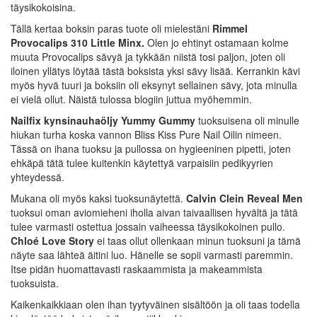
täysikokoisina.
Tällä kertaa boksin paras tuote oli mielestäni
Rimmel
Provocalips 310 Little Minx.
Olen jo ehtinyt ostamaan kolme
muuta Provocalips sävyä ja tykkään niistä tosi paljon, joten oli
iloinen yllätys löytää tästä boksista yksi sävy lisää. Kerrankin kävi
myös hyvä tuuri ja boksiin oli eksynyt sellainen sävy, jota minulla
ei vielä ollut. Näistä tulossa blogiin juttua myöhemmin.
Nailfix kynsinauhaöljy Yummy Gummy
tuoksuisena oli minulle
hiukan turha koska vannon Bliss Kiss Pure Nail Oilin nimeen.
Tässä on ihana tuoksu ja pullossa on hygieeninen pipetti, joten
ehkäpä tätä tulee kuitenkin käytettyä varpaisiin pedikyyrien
yhteydessä.
Mukana oli myös kaksi tuoksunäytettä.
Calvin Clein Reveal Men
tuoksui oman aviomieheni iholla aivan taivaallisen hyvältä ja tätä
tulee varmasti ostettua jossain vaiheessa täysikokoinen pullo.
Chloé Love Story
ei taas ollut ollenkaan minun tuoksuni ja tämä
näyte saa lähteä äitini luo. Hänelle se sopii varmasti paremmin.
Itse pidän huomattavasti raskaammista ja makeammista
tuoksuista.
Kaikenkaikkiaan olen ihan tyytyväinen sisältöön ja oli taas todella