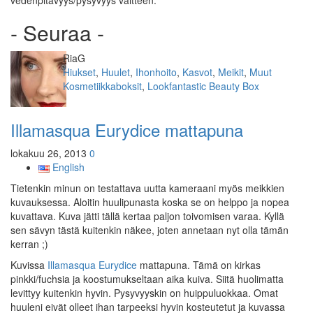
vedenpitävyys/pysyvyys väitteen.
- Seuraa -
Kirjoittaja
RiaG
Kategoriat
Hiukset
,
Huulet
,
Ihonhoito
,
Kasvot
,
Meikit
,
Muut
Avainsanat
Kosmetiikkaboksit
,
Lookfantastic Beauty Box
Illamasqua Eurydice mattapuna
lokakuu 26, 2013
0
English
Tietenkin minun on testattava uutta kameraani myös meikkien
kuvauksessa. Aloitin huulipunasta koska se on helppo ja nopea
kuvattava. Kuva jätti tällä kertaa paljon toivomisen varaa. Kyllä
sen sävyn tästä kuitenkin näkee, joten annetaan nyt olla tämän
kerran ;)
Kuvissa
Illamasqua Eurydice
mattapuna. Tämä on kirkas
pinkki/fuchsia ja koostumukseltaan aika kuiva. Siitä huolimatta
levittyy kuitenkin hyvin. Pysyvyyskin on huippuluokkaa. Omat
huuleni eivät olleet ihan tarpeeksi hyvin kosteutetut ja kuvassa