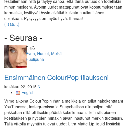
testailemaan niitä ja täytyy sanoa, että tämä uutuus on todellakin
minun mieleeni. Avonin uudet mattapunat ovat koostumukseltaan
kermaisia, levittyvät hyvin eivätkä kuivata huuliani lähes
ollenkaan. Pysyvyys on myös hyvä. Ihanaa!
(lisää…)
- Seuraa -
Kirjoittaja
RiaG
Kategoriat
Avon
,
Huulet
,
Meikit
Avainsanat
Huulipuna
Ensimmäinen ColourPop tilaukseni
kesäkuu 22, 2015
6
English
Viime aikoina ColourPopin ihania meikkejä on tullut näkökenttääni
YouTubessa, Instagramissa ja Snapchatissa niin paljon, että
pakkohan niitä oli itsekin päästä kokeilemaan. Tein siis pienen
koetilauksen ja nyt olen minäkin aivan ihastunut merkin tuotteisiin.
Tällä viikolla myyntiin tulevat uudet Ultra Matte Lip liquid lipstickit