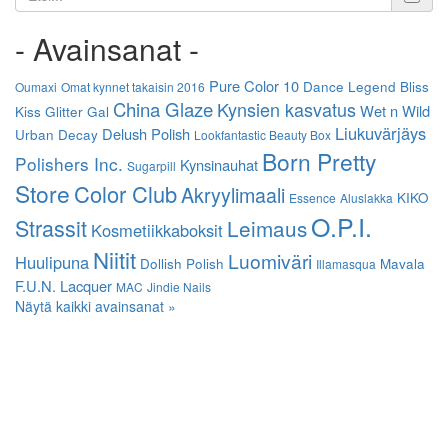
- Avainsanat -
Pure Color 10
Dance Legend
Bliss
Oumaxi
Omat kynnet takaisin 2016
China Glaze
Kynsien kasvatus
Wet n Wild
Kiss
Glitter Gal
Liukuvärjäys
Delush Polish
Urban Decay
Lookfantastic Beauty Box
Born Pretty
Polishers Inc.
Kynsinauhat
Sugarpill
Store
Color Club
Akryylimaali
KIKO
Essence
Aluslakka
O.P.I.
Strassit
Leimaus
Kosmetiikkaboksit
Niitit
Luomiväri
Huulipuna
Dollish Polish
Mavala
Illamasqua
F.U.N. Lacquer
MAC
Jindie Nails
Näytä kaikki avainsanat »