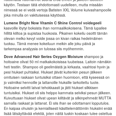
käytön. Testaan tätä ehdottomasti uudelleen, mutta missään
nimessä se ei vedä vertoja Batisten XXL Volume kuivashampoolle
joka minulla on vakituisessa käytössä.
Lumene Bright Now Vitamin C Shine Control voidegeeli
kasvoille löytyi boksista ihan normaalikokoisena. Tämä lupailee
hillitä kiiltoa ja supistaa huokosia. Pikainen kokeilu osoitti tämän
olevan melko kevyt voide jossa on kivan raikas hedelmäinen
tuoksu. Tämä menee kokeiluun meikin alle joku päivä ja
tarkempaa analyysia on tulossa siis myöhemmin.
Dove Advanced Hair Series Oxygen Moisture
shampoo ja
hoitoaine olivat 50 ml matkakokoisissa tuubeissa. Laitoin nämäkin
heti testiin. Shampoo oli geelimäistä ja kirkasta, vaahtosi hyvin ja
pesi hiukset puhtaiksi. Hiukset jäivät kuitenkin pesun jälkeen
omituisen raskaan tuntuisiksi ottaen huomioon, että kyseessä on
jo valmiiksi hennoille ja lattanoille hiuksille tarkoitettu tuote.
Hoitoaine selvitti latvat tehokkaasti ja jätti hiukset silkkisen
tuntuisiksi. Hiukset oli siis helppo kammata selviksi pesun jälkeen.
Kuivuttuaan hiukset olivat upean kiiltävät ja silkinpehmeät MUTTA
samalla raskaat ja lattanat. Ei siis ihan se odottamani lopputulos.
En kaipaa ohuisiin ja kemiallisesti käsittelemättömiin hiuksiini enää
lisää lätsäyttävää efektiä, joten näitä tuskin koskaan tulee ostettua