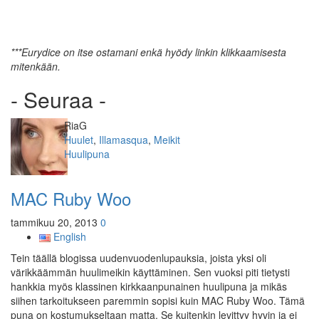
***Eurydice on itse ostamani enkä hyödy linkin klikkaamisesta
mitenkään.
- Seuraa -
Kirjoittaja
RiaG
Kategoriat
Huulet
,
Illamasqua
,
Meikit
Avainsanat
Huulipuna
MAC Ruby Woo
tammikuu 20, 2013
0
English
Tein täällä blogissa uudenvuodenlupauksia, joista yksi oli
värikkäämmän huulimeikin käyttäminen. Sen vuoksi piti tietysti
hankkia myös klassinen kirkkaanpunainen huulipuna ja mikäs
siihen tarkoitukseen paremmin sopisi kuin MAC Ruby Woo. Tämä
puna on kostumukseltaan matta. Se kuitenkin levittyy hyvin ja ei