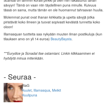
Scandal on lämmin koralli pinkki ja olen niin rakastunut tähän
sävyyn! Tämä on vaan niin täydellinen puna minulle. Kuivuus
tässä on sama, mutta tämän en ole huomannut tahraavan huulia.
Molemmat punat ovat ihanan kirkkaita ja upeita sävyjä jotka
piristävät koko ilmeen ja tuovat sopivasti keväistä tunnetta koko
oloon!
Illamasquan tuotteita saa nykyään muuten ilman postikuluja (kun
tilauksen arvo on yli 14 euroa)
BeautyBaysta
.
***Eurydice ja Scnadal itse ostamiani. Linkin klikkaaminen ei
hyödytä minua mitenkään.
- Seuraa -
Kirjoittaja
RiaG
Kategoriat
Huulet
,
Illamasqua
,
Meikit
Avainsanat
Huulipuna