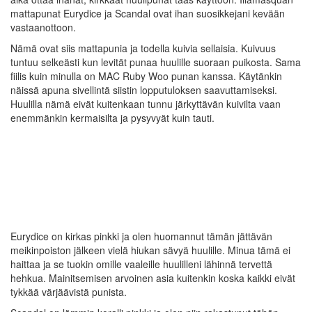
mattapunat Eurydice ja Scandal ovat ihan suosikkejani kevään
vastaanottoon.
Nämä ovat siis mattapunia ja todella kuivia sellaisia. Kuivuus
tuntuu selkeästi kun levität punaa huulille suoraan puikosta. Sama
fiilis kuin minulla on MAC Ruby Woo punan kanssa. Käytänkin
näissä apuna sivellintä siistin lopputuloksen saavuttamiseksi.
Huulilla nämä eivät kuitenkaan tunnu järkyttävän kuivilta vaan
enemmänkin kermaisilta ja pysyvyät kuin tauti.
Eurydice on kirkas pinkki ja olen huomannut tämän jättävän
meikinpoiston jälkeen vielä hiukan sävyä huulille. Minua tämä ei
haittaa ja se tuokin omille vaaleille huulilleni lähinnä tervettä
hehkua. Mainitsemisen arvoinen asia kuitenkin koska kaikki eivät
tykkää värjäävistä punista.