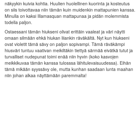
näkyykin kuivia kohtia. Huulien huolellinen kuorinta ja kosteutus
on siis toivottavaa niin tämän kuin muidenkin mattapunien kanssa.
Minulla on kaksi Illamasquan mattapunaa ja pidän molemmista
todella paljon.
Ostaessani tämän hiukseni olivat erittäin vaaleat ja väri näytti
omaan silmään ehkä hiukan liiankin räväkältä. Nyt kun hiukseni
ovat violetit tämä sävy on paljon sopivampi. Tämä räväkämpi
hiusväri tuntuu vaativan meikiltäkin tiettyä särmää eivätkä tutut ja
turvalliset nudepunat toimi enää niin hyvin (koko kasvojen
meikkikuvaa tämän kanssa tulosssa lähitulevaisuudessa). Eihän
tämä mikään syyssävy ole, mutta kunhan saadaan lunta maahan
niin johan alkaa näyttämään paremmalta!