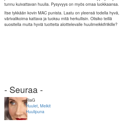
tunnu kuivattavan huulia. Pysyvyys on myös omaa luokkaansa.
Itse tykkään kovin MAC punista. Laatu on yleensä todella hyvä,
värivalikoima kattava ja tuoksu mitä herkullisin. Olisiko teillä
suositella muita hyviä tuotteita aloittelevalle huulimeikkifriikille?
- Seuraa -
Kirjoittaja
RiaG
Kategoriat
Huulet
,
Meikit
Avainsanat
Huulipuna