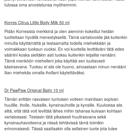
tulossa oma arvostelunsa myöhemmin.
Korres Citrus Little Body Milk 50 ml
Pidän Korresista merkkinä ja olen aiemmin kokeillut heidän
tuotteitaan hyvällä menestyksellä. Tämä vartalovoide jää kuitenkin
minulta käyttämättä ja testaamatta todella miehekkään ja
voimakkaan tuoksun vuoksi. En voi kuvitella levittäväni tätä edes
sääriini koska sieltäkin asti tuoksu kuitenkin leijailisi nenääni.
Tämä menköön miehelleni joka käyttää sen luultavasti
käsirasvana. Tuoksu ei siis ole huono, ainoastaan minun nenääni
liian miehekäs omalla ihollani käytettäväksi.
Dr PawPaw Original Balm 10 ml
Tämän erittäin rasvaisen tuntuisen voiteen mainitaan sopivan
huulille, iholle, hiuksille, kynsinauhoille ja kynsille. Kuulostaa siis
siltä, että tätä voit levittää lähes mihin tahansa kuivaan kohtaan
vartalossasi. Testasin tätä pikaisesti huulirasvana sekä
kynsinauhavoiteena ja niissä tehtävissä tämä toimikin
erinomaisesti. Tässä saattaakin olla sellainen tuote jota tulee