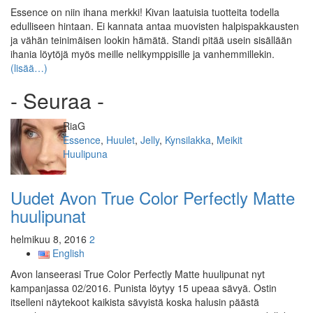
Essence on niin ihana merkki! Kivan laatuisia tuotteita todella
edulliseen hintaan. Ei kannata antaa muovisten halpispakkausten
ja vähän teinimäisen lookin hämätä. Standi pitää usein sisällään
ihania löytöjä myös meille nelikymppisille ja vanhemmillekin.
(lisää…)
- Seuraa -
Kirjoittaja
RiaG
Kategoriat
Essence
,
Huulet
,
Jelly
,
Kynsilakka
,
Meikit
Avainsanat
Huulipuna
Uudet Avon True Color Perfectly Matte
huulipunat
helmikuu 8, 2016
2
English
Avon lanseerasi True Color Perfectly Matte huulipunat nyt
kampanjassa 02/2016. Punista löytyy 15 upeaa sävyä. Ostin
itselleni näytekoot kaikista sävyistä koska halusin päästä