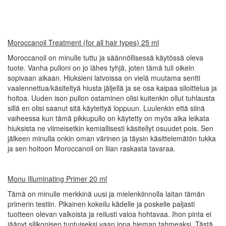
Moroccanoil Treatment (for all hair types) 25 ml
Moroccanoil on minulle tuttu ja säännöllisessä käytössä oleva
tuote. Vanha pulloni on jo lähes tyhjä, joten tämä tuli oikein
sopivaan aikaan. Hiuksieni latvoissa on vielä muutama sentti
vaalennettua/käsiteltyä hiusta jäljellä ja se osa kaipaa siloittelua ja
hoitoa. Uuden ison pullon ostaminen olisi kuitenkin ollut tuhlausta
sillä en olisi saanut sitä käytettyä loppuun. Luulenkin että siinä
vaiheessa kun tämä pikkupullo on käytetty on myös aika leikata
hiuksista ne viimeisetkin kemiallisesti käsitellyt osuudet pois. Sen
jälkeen minulla onkin oman värinen ja täysin käsittelemätön tukka
ja sen hoitoon Moroccanoil on liian raskasta tavaraa.
Monu Illuminating Primer 20 ml
Tämä on minulle merkkinä uusi ja mielenkiinnolla laitan tämän
primerin testiin. Pikainen kokeilu kädelle ja poskelle paljasti
tuotteen olevan valkoista ja reilusti valoa hohtavaa. Ihon pinta ei
jäänyt silikonisen tuntuiseksi vaan jopa hieman tahmeaksi. Tästä