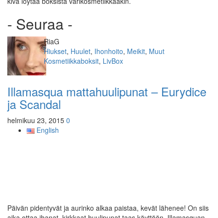
kiva löytää boksista värikosmetiikkaakin.
- Seuraa -
Kirjoittaja
RiaG
Kategoriat
Hiukset
,
Huulet
,
Ihonhoito
,
Meikit
,
Muut
Avainsanat
Kosmetiikkaboksit
,
LivBox
Illamasqua mattahuulipunat – Eurydice
ja Scandal
helmikuu 23, 2015
0
English
Päivän pidentyvät ja aurinko alkaa paistaa, kevät lähenee! On siis
aika ottaa ihanat, kirkkaat huulipunat taas käyttöön. Illamasquan