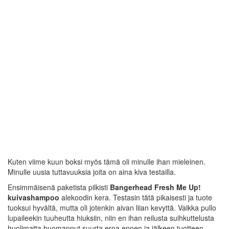
Kuten viime kuun boksi myös tämä oli minulle ihan mieleinen.
Minulle uusia tuttavuuksia joita on aina kiva testailla.
Ensimmäisenä paketista pilkisti
Bangerhead Fresh Me Up!
kuivashampoo
alekoodin kera. Testasin tätä pikaisesti ja tuote
tuoksui hyvältä, mutta oli jotenkin aivan liian kevyttä. Vaikka pullo
lupaileekin tuuheutta hiuksiin, niin en ihan reilusta suihkuttelusta
huolimatta huomannut suurta eroa ennen ja jälkeen tuotteen