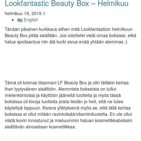
Lookfantastic Beauty Box – Helmikuu
helmikuu 19, 2015
0
English
Tänään pikainen kurkkaus siihen mitä Lookfantasticin helmikuun
Beauty Box pitää sisällään. Jos odottelet vielä omaa boksiasi, etkä
halua spoilaantua niin älä kurki sivua enää yhtään alemmas ;)
Tämä oli kolmas tilaamani LF Beauty Box ja olin tälläkin kertaa
ihan tyytyväinen sisältöön. Aiemmista bokseista on tullut
mielenkiintoisia ja käyttöön jääneitä tuotteita ja myös tässä
boksissa oli kivoja tuotteita joista tiedän jo heti, että ne tulee
käytettyä loppuun. Kivana yllätyksenä myös se, että tällä kertaa
boksissa ei ollut mitään ravintolisää/vitamiinituotetta. En ole ollut
niistä kovin innostunut ja mieluummin haluan kosmetiikkaboksini
sisältävän ainoastaan kosmetiikkaa.