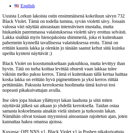
English
Uusista Lorkun lakoista ostin ensimmäisenä kokeiluun sävyn 732
Black Violet. Tämä on todella tumma, syvän violetti sävy. Jossain
valossa väri näyttää ainoastaan intensiivisen mustalta, mutta
hiukankin paremmassa valaistuksessa violetti sävy erottuu selvästi.
Lakka sisältää myös hienojakoista shimmeriä, joka ei kuitenkaan
pahemmin kynnellä tavallisessa valaistuksessa erotu. Tämä on
erittäin kaunis lakka ja olenkin jo tänään saanut kehut siitä kuinka
upeilta kynteni näyttävät ;)
Black Violet on koostumukseltaan paksuhkoa, mutta levittyy ihan
hyvin. Tätä on turha koittaa levittää ohuesti vaan lakkaa tulee
väkisin melko paksu kerros. Tämä ei kuitenkaan tällä kertaa haittaa
koska lakka on erittäin hyvä pigmenttinen ja yksi kerros riittää
peittämään. Paksusta kerroksesta huolimatta tämä kuivui tosi
nopeasti pikakuivattajan avulla.
Itse olen jopa hiukan yllättynyt lakan laadusta ja siitä miten
näyttävää jälkeä sai aikaan jo yhdellä kerroksella. Taidan ostaa
samasta kokoelmasta ainakin vielä sinisen ja turkoosin lakan.
Nämähän olivat tosiaan myynnissä ainoastaan rajoitetun ajan, joten
kannattaa hakea omansa ajoissa.
Kuvassa: OPI NNS x1, Black Violet x1 ja Poshen pikakuivattaja.