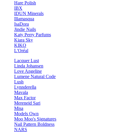
Hare Polish
IBX
IDUN Minerals
Illamasqua
IsaDora
Jindie Nails
Katy Perry Parfums
Kiara Sky
KIKO
L'Oréal
Lacquer Lust
Linda Johansen
Love Angeline
Lumene Natural Code
Lush
Lynnderella
Mavala
Max Factor
Mereneid Sari
Misa
Models Own
Moo Moo's Signatures
Nail Pattern Boldness
NARS