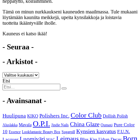
heppatyttö, koiraihminen.
Tämä on minun nurkkaukseni kauneuden maailmassa. Tule mukaani
löytämään kauniita meikkejä, upeita kynsilakkoja ja loistavia
tuotteita ikääntyvälle iholle.
Kauneus ei katso ikää!
- Seuraa -
- Arkistot -
Etsi
- Avainsanat -
Color Club
Huulipuna
Polishers Inc.
KIKO
Dollish Polish
O.P.I.
China Glaze
Pure Color
Mavala
Aluslakka
Jindie Nails
Oumaxi
Kynsien kasvatus
10
F.U.N.
Essence
Lookfantastic Beauty Box
Sugarpill
Born
Leimaus
Luomiväri
Lacquer
Bliss Kiss
Urban Decay
MAC