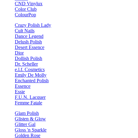
CND Vinylux
Color Club
ColourPop
Crazy Polish Lady
Cult Nails
Dance Legend
Delush Polish
Desert Essence
Dior
Dollish Polish
Dr. Scheller
e.l.f. Cosmetics
Emily De Molly
Enchanted Polish
Essence
Essie
F.U.N. Lacquer
Femme Fatale
Glam Polish
Glisten & Glow
Glitter Gal
Gloss 'n Sparkle
Golden Rose