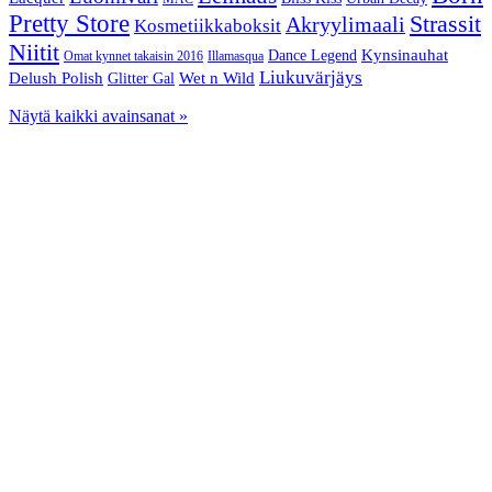
Pretty Store
Strassit
Akryylimaali
Kosmetiikkaboksit
Niitit
Kynsinauhat
Dance Legend
Omat kynnet takaisin 2016
Illamasqua
Liukuvärjäys
Delush Polish
Wet n Wild
Glitter Gal
Näytä kaikki avainsanat »