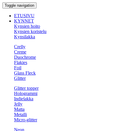
Toggle navigation
ETUSIVU
KYNNET
Kynsien hoito
Kynsien koristelu
Kynsilakka
Crelly
Creme
Duochrome
Flakies
Foil
Glass Fleck
Glitter
Glitter topper
Hologrammi
Indielakka
Jelly
Matta
Metalli
Micro-glitter
Neon