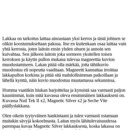
Lakkaa on tarkoitus laittaa ainoastaan yksi kerros ja tästä johtuen se
olikin koostumukseltaan paksua. Itse en kuitenkaan osaa laittaa vain
yhtä kerrosta, joten laitoin ensin yhden ohuen ja annoin sen
kuivahtaa. Sen jälkeen laitoin joka sormeen yksitellen toisen
kerroksen ja käytin pullon mukana tulevaa magneettia kuvion
muodostamiseen. Lakan pitää olla märkää, jotta tähtikuvio
muodostuu eli nopeutta vaaditaan. Magneetti kannattaa irroittaa
lakkapullon korkista ja pitää sitä mahdollisimman paikoillaan ja
lähellä kynttä, näin kuvio muodostuu muutamassa sekunnissa.
Homma vaatiikin hiukan harjoittelua ja kynsistä saa varmasti paljon
kauniimmat, kuin mitä kuvassa oleva ensimmäinen lakkaukseni on.
Kuvassa Nail Tek II x2, Magnetic Silver x2 ja Seche Vite
päällyslakkana.
Olen oikein tyytyväinen hankintaani ja tulen varmasti ostamaan
muitakin sävyjä kokoelmasta. Laitan myös lähitulevaisuudessa
parempaa kuvaa Magnetic Silver lakkauksesta, koska lakassa on