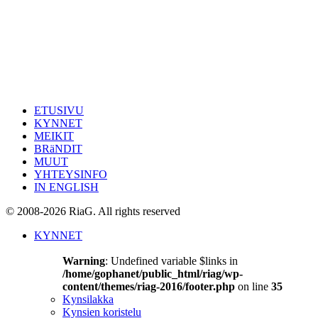
ETUSIVU
KYNNET
MEIKIT
BRäNDIT
MUUT
YHTEYSINFO
IN ENGLISH
© 2008-2026 RiaG. All rights reserved
KYNNET
Warning
: Undefined variable $links in
/home/gophanet/public_html/riag/wp-
content/themes/riag-2016/footer.php
on line
35
Kynsilakka
Kynsien koristelu