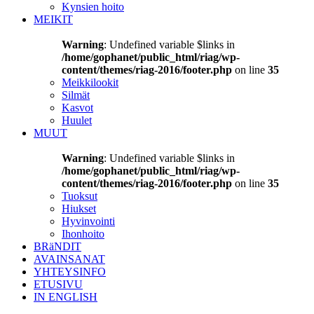
Kynsien hoito
MEIKIT
Warning
: Undefined variable $links in
/home/gophanet/public_html/riag/wp-
content/themes/riag-2016/footer.php
on line
35
Meikkilookit
Silmät
Kasvot
Huulet
MUUT
Warning
: Undefined variable $links in
/home/gophanet/public_html/riag/wp-
content/themes/riag-2016/footer.php
on line
35
Tuoksut
Hiukset
Hyvinvointi
Ihonhoito
BRäNDIT
AVAINSANAT
YHTEYSINFO
ETUSIVU
IN ENGLISH