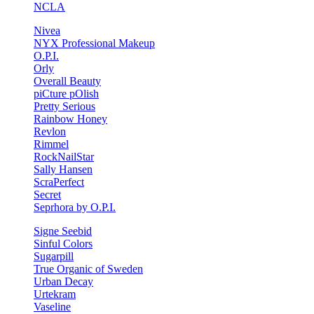
NCLA
Nivea
NYX Professional Makeup
O.P.I.
Orly
Overall Beauty
piCture pOlish
Pretty Serious
Rainbow Honey
Revlon
Rimmel
RockNailStar
Sally Hansen
ScraPerfect
Secret
Seprhora by O.P.I.
Signe Seebid
Sinful Colors
Sugarpill
True Organic of Sweden
Urban Decay
Urtekram
Vaseline