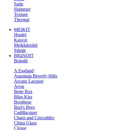
Satin
Shimmer
Texture
Thermal
MEIKIT
Huulet
Kasvot
Meikkilookit
Silmät
BRäNDIT
Brändit
A England
Anastasia Beverly Hills
Arcane Lacquer
Avon
Bette Box
Bliss Kiss
Borghese
Burt's Bees
Cadillacquer
Chaos and Crocodiles
China Glaze
Cirque