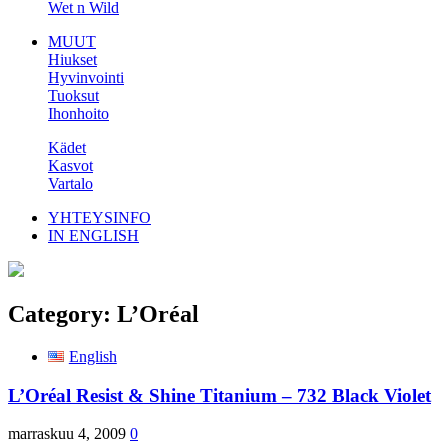
Wet n Wild
MUUT
Hiukset
Hyvinvointi
Tuoksut
Ihonhoito
Kädet
Kasvot
Vartalo
YHTEYSINFO
IN ENGLISH
Category:
L’Oréal
English
L’Oréal Resist & Shine Titanium – 732 Black Violet
marraskuu 4, 2009
0