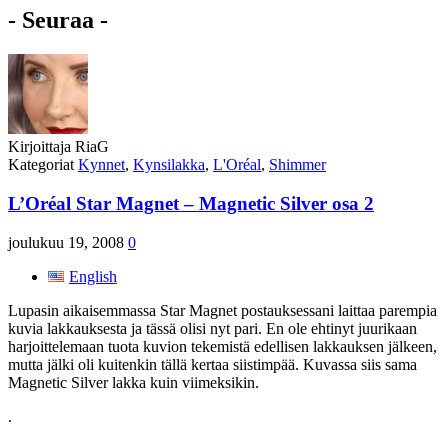
- Seuraa -
Kirjoittaja
RiaG
Kategoriat
Kynnet
,
Kynsilakka
,
L'Oréal
,
Shimmer
L’Oréal Star Magnet – Magnetic Silver osa 2
joulukuu 19, 2008
0
English
Lupasin aikaisemmassa Star Magnet postauksessani laittaa parempia
kuvia lakkauksesta ja tässä olisi nyt pari. En ole ehtinyt juurikaan
harjoittelemaan tuota kuvion tekemistä edellisen lakkauksen jälkeen,
mutta jälki oli kuitenkin tällä kertaa siistimpää. Kuvassa siis sama
Magnetic Silver lakka kuin viimeksikin.
.