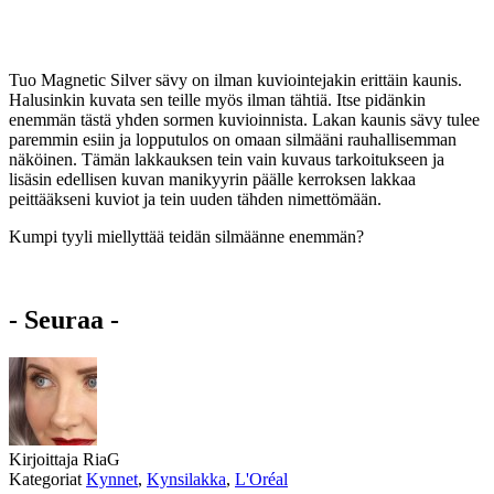
Tuo Magnetic Silver sävy on ilman kuviointejakin erittäin kaunis.
Halusinkin kuvata sen teille myös ilman tähtiä. Itse pidänkin
enemmän tästä yhden sormen kuvioinnista. Lakan kaunis sävy tulee
paremmin esiin ja lopputulos on omaan silmääni rauhallisemman
näköinen. Tämän lakkauksen tein vain kuvaus tarkoitukseen ja
lisäsin edellisen kuvan manikyyrin päälle kerroksen lakkaa
peittääkseni kuviot ja tein uuden tähden nimettömään.
Kumpi tyyli miellyttää teidän silmäänne enemmän?
- Seuraa -
Kirjoittaja
RiaG
Kategoriat
Kynnet
,
Kynsilakka
,
L'Oréal