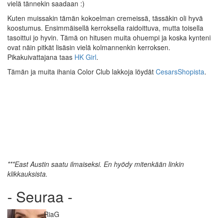
vielä tännekin saadaan :)
Kuten muissakin tämän kokoelman cremeissä, tässäkin oli hyvä
koostumus. Ensimmäisellä kerroksella raidoittuva, mutta toisella
tasoittui jo hyvin. Tämä on hitusen muita ohuempi ja koska kynteni
ovat näin pitkät lisäsin vielä kolmannenkin kerroksen.
Pikakuivattajana taas
HK Girl
.
Tämän ja muita ihania Color Club lakkoja löydät
CesarsShopista
.
***East Austin saatu ilmaiseksi. En hyödy mitenkään linkin
klikkauksista.
- Seuraa -
Kirjoittaja
RiaG