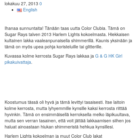
lokakuu 27, 2013
0
English
Ihanaa sunnuntaita! Tänään taas uutta Color Clubia. Tämä on
Sugar Rays talven 2013 Harlem Lights kokoelmasta. Hiekkaisen
kultainen lakka vaaleanpunaisella shimmerillä. Kaunis yksinään ja
tämä on myös upea pohja koristeluille tai glitterille.
Kuvassa kolme kerrosta Sugar Rays lakkaa ja
G & G HK Girl
pikakuivattaja
.
Koostumus tässä oli hyvä ja tämä levittyi tasaisesti. Itse laitoin
kolme kerrosta, mutta lyhyemmille kynsille kaksi kerrosta riittää
hyvinkin. Tämä on ensimmäisellä kerroksella melko läpikuultava,
mutta sen verran tasainen, että voit jättää lakkaamisen siihen jos
haluat ainoastaan hiukan shimmeristä hehkua kynsillesi.
Harlem Lights kokoelman ja muut Color Club lakat