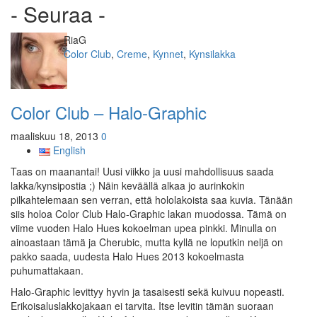
- Seuraa -
Kirjoittaja
RiaG
Kategoriat
Color Club
,
Creme
,
Kynnet
,
Kynsilakka
Color Club – Halo-Graphic
maaliskuu 18, 2013
0
English
Taas on maanantai! Uusi viikko ja uusi mahdollisuus saada
lakka/kynsipostia ;) Näin keväällä alkaa jo aurinkokin
pilkahtelemaan sen verran, että hololakoista saa kuvia. Tänään
siis holoa Color Club Halo-Graphic lakan muodossa. Tämä on
viime vuoden Halo Hues kokoelman upea pinkki. Minulla on
ainoastaan tämä ja Cherubic, mutta kyllä ne loputkin neljä on
pakko saada, uudesta Halo Hues 2013 kokoelmasta
puhumattakaan.
Halo-Graphic levittyy hyvin ja tasaisesti sekä kuivuu nopeasti.
Erikoisaluslakkojakaan ei tarvita. Itse levitin tämän suoraan