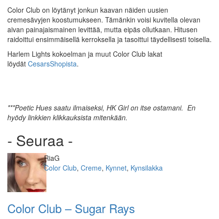
Color Club on löytänyt jonkun kaavan näiden uusien
cremesävyjen koostumukseen. Tämänkin voisi kuvitella olevan
aivan painajaismainen levittää, mutta eipäs ollutkaan. Hitusen
raidoittui ensimmäisellä kerroksella ja tasoittui täydellisesti toisella.
Harlem Lights kokoelman ja muut Color Club lakat
löydät
CesarsShopista
.
***Poetic Hues saatu ilmaiseksi, HK Girl on itse ostamani. En
hyödy linkkien klikkauksista mitenkään.
- Seuraa -
Kirjoittaja
RiaG
Kategoriat
Color Club
,
Creme
,
Kynnet
,
Kynsilakka
Color Club – Sugar Rays