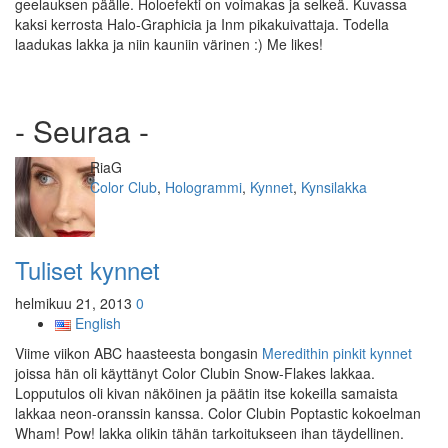
geelauksen päälle. Holoefekti on voimakas ja selkeä. Kuvassa
kaksi kerrosta Halo-Graphicia ja Inm pikakuivattaja. Todella
laadukas lakka ja niin kauniin värinen :) Me likes!
- Seuraa -
Kirjoittaja
RiaG
Kategoriat
Color Club
,
Hologrammi
,
Kynnet
,
Kynsilakka
Tuliset kynnet
helmikuu 21, 2013
0
English
Viime viikon ABC haasteesta bongasin
Meredithin pinkit kynnet
joissa hän oli käyttänyt Color Clubin Snow-Flakes lakkaa.
Lopputulos oli kivan näköinen ja päätin itse kokeilla samaista
lakkaa neon-oranssin kanssa. Color Clubin Poptastic kokoelman
Wham! Pow! lakka olikin tähän tarkoitukseen ihan täydellinen.