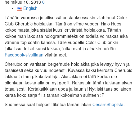
helmikuu 16, 2013
0
English
Tänään vuorossa jo eilisessä postauksessakin vilahtanut Color
Club Cherubic hololakka. Tämä on viime vuoden Halo Hues
kokoelmasta joka sisälsi kuusi eriväristä hololakkaa. Tämän
kokoelman lakoissa hologrammiefekti on todella voimakas eikä
vähene top coatin kanssa. Tälle vuodelle Color Club onkin
julkaissut toiset kuusi lakkaa, jotka ovat jo ainakin heidän
Facebook-sivuillaan
vilahtaneet.
Cherubic on väriltään beige/nude hololakka joka levittyy hyvin ja
tasaisesti sekä kuivuu nopeasti. Kuvassa kaksi kerrosta Cherubic
lakkaa ja Inm pikakuivattaja. Aluslakkaa ei tällä kertaa ole
ollenkaan koska alla on nyt geelit. Rakastuin tähän lakkaan aivan
totaalisesti. Kertakaikkiaan upea ja kaunis! Nyt iski taas sellainen
kerää koko sarja fiilis tämän kokoelman suhteen :P
Suomessa saat helposti tilattua tämän lakan
CesarsShopista
.