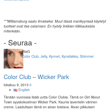
***Williamsburg saatu ilmaiseksi. Muut tässä manikyyrissä käytetyt
tuotteet ovat itse ostamiani. En hyödy linkkien klikkauksista
mitenkään.
- Seuraa -
Kirjoittaja
RiaG
Kategoriat
Color Club
,
Jelly
,
Kynnet
,
Kynsilakka
,
Shimmer
Color Club – Wicker Park
lokakuu 9, 2013
0
English
Tänään vuorossa lisää uutta Color Clubia. Tämä on Girl About
Town syyskokoelman Wicker Park. Kaunis laventelin värinen
creme. Laadultaan tämä on aivan loistava. Aivan pikkuisen