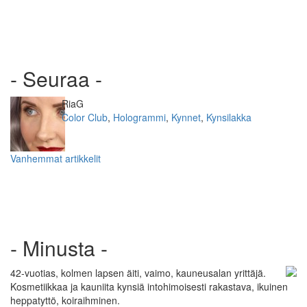
- Seuraa -
Kirjoittaja
RiaG
Kategoriat
Color Club
,
Hologrammi
,
Kynnet
,
Kynsilakka
Artikkelien
Vanhemmat artikkelit
selaus
- Minusta -
42-vuotias, kolmen lapsen äiti, vaimo, kauneusalan yrittäjä.
Kosmetiikkaa ja kauniita kynsiä intohimoisesti rakastava, ikuinen
heppatyttö, koiraihminen.