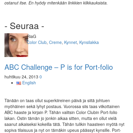
ostanut itse. En hyödy mitenkään linkkien klikkauksista.
- Seuraa -
Kirjoittaja
RiaG
Kategoriat
Color Club
,
Creme
,
Kynnet
,
Kynsilakka
ABC Challenge – P is for Port-folio
huhtikuu 24, 2013
0
English
Tänään on taas ollut superkiireinen päivä ja siitä johtuen
myöhäinen sekä lyhyt postaus. Vuorossa siis taas viikottainen
ABC haaste ja kirjain P. Tähän valitsin Color Clubin Port-folio
lakan. Ostin tämän jo jonkin aikaa sitten, mutta en ollut vielä
saanut aikaiseksi kokeilla tätä. Tähän tulikin haasteen myötä nyt
sopiva tilaisuus ja nyt on tämäkin upeus päässyt kynsille. Port-