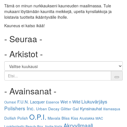
Tämä on minun nurkkaukseni kauneuden maailmassa. Tule
mukaani löytämään kauniita meikkejä, upeita kynsilakkoja ja
loistavia tuotteita ikääntyvälle iholle.
Kauneus ei katso ikää!
- Seuraa -
- Arkistot -
Etsi
- Avainsanat -
Liukuvärjäys
F.U.N. Lacquer
Wet n Wild
Oumaxi
Essence
Polishers Inc.
Kynsinauhat
Urban Decay
Glitter Gal
Illamasqua
O.P.I.
Dollish Polish
Mavala
Bliss Kiss
Aluslakka
MAC
Akryylimaali
Lookfantastic Beauty Box
Jindie Nails