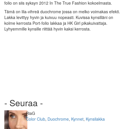
folio on siis syksyn 2012 In The True Fashion kokoelmasta.
Tämä on lila-vihreä duochrome jossa on melko voimakas efekti.
Lakka levittyy hyvin ja kuivuu nopeasti. Kuvissa kynsilläni on
kolme kerrosta Port-folio lakkaa ja HK Girl pikakuivattaja.
Lyhyemmille kynsille riittää hyvin kaksi kerrosta.
- Seuraa -
Kirjoittaja
RiaG
Kategoriat
Color Club
,
Duochrome
,
Kynnet
,
Kynsilakka