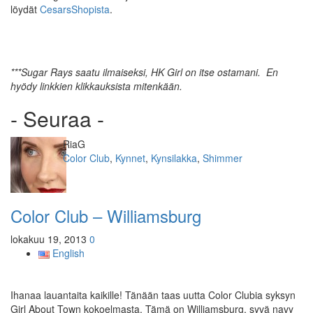
löydät
CesarsShopista
.
***Sugar Rays saatu ilmaiseksi, HK Girl on itse ostamani. En
hyödy linkkien klikkauksista mitenkään.
- Seuraa -
Kirjoittaja
RiaG
Kategoriat
Color Club
,
Kynnet
,
Kynsilakka
,
Shimmer
Color Club – Williamsburg
lokakuu 19, 2013
0
English
Ihanaa lauantaita kaikille! Tänään taas uutta Color Clubia syksyn
Girl About Town kokoelmasta. Tämä on Williamsburg, syvä navy