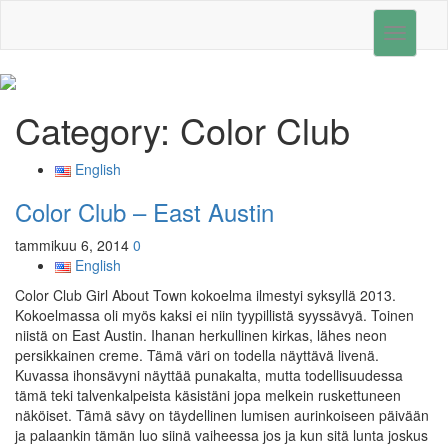
Toggle
navigati
Category:
Color Club
English
Color Club – East Austin
tammikuu 6, 2014
0
English
Color Club Girl About Town kokoelma ilmestyi syksyllä 2013.
Kokoelmassa oli myös kaksi ei niin tyypillistä syyssävyä. Toinen
niistä on East Austin. Ihanan herkullinen kirkas, lähes neon
persikkainen creme. Tämä väri on todella näyttävä livenä.
Kuvassa ihonsävyni näyttää punakalta, mutta todellisuudessa
tämä teki talvenkalpeista käsistäni jopa melkein ruskettuneen
näköiset. Tämä sävy on täydellinen lumisen aurinkoiseen päivään
ja palaankin tämän luo siinä vaiheessa jos ja kun sitä lunta joskus