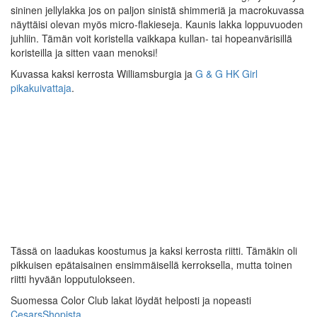
sininen jellylakka jos on paljon sinistä shimmeriä ja macrokuvassa
näyttäisi olevan myös micro-flakieseja. Kaunis lakka loppuvuoden
juhliin. Tämän voit koristella vaikkapa kullan- tai hopeanvärisillä
koristeilla ja sitten vaan menoksi!
Kuvassa kaksi kerrosta Williamsburgia ja
G & G HK Girl
pikakuivattaja
.
Tässä on laadukas koostumus ja kaksi kerrosta riitti. Tämäkin oli
pikkuisen epätaisainen ensimmäisellä kerroksella, mutta toinen
riitti hyvään lopputulokseen.
Suomessa Color Club lakat löydät helposti ja nopeasti
CesarsShopista
.