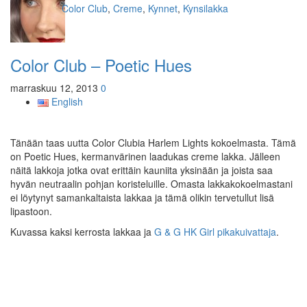
Kategoriat
Color Club
,
Creme
,
Kynnet
,
Kynsilakka
Color Club – Poetic Hues
marraskuu 12, 2013
0
English
Tänään taas uutta Color Clubia Harlem Lights kokoelmasta. Tämä
on Poetic Hues, kermanvärinen laadukas creme lakka. Jälleen
näitä lakkoja jotka ovat erittäin kauniita yksinään ja joista saa
hyvän neutraalin pohjan koristeluille. Omasta lakkakokoelmastani
ei löytynyt samankaltaista lakkaa ja tämä olikin tervetullut lisä
lipastoon.
Kuvassa kaksi kerrosta lakkaa ja
G & G HK Girl pikakuivattaja
.