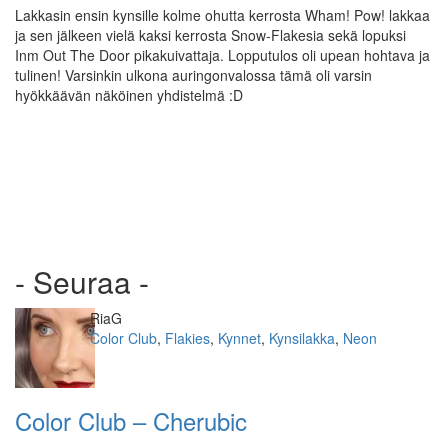
Lakkasin ensin kynsille kolme ohutta kerrosta Wham! Pow! lakkaa
ja sen jälkeen vielä kaksi kerrosta Snow-Flakesia sekä lopuksi
Inm Out The Door pikakuivattaja. Lopputulos oli upean hohtava ja
tulinen! Varsinkin ulkona auringonvalossa tämä oli varsin
hyökkäävän näköinen yhdistelmä :D
- Seuraa -
Kirjoittaja
RiaG
Kategoriat
Color Club
,
Flakies
,
Kynnet
,
Kynsilakka
,
Neon
Color Club – Cherubic